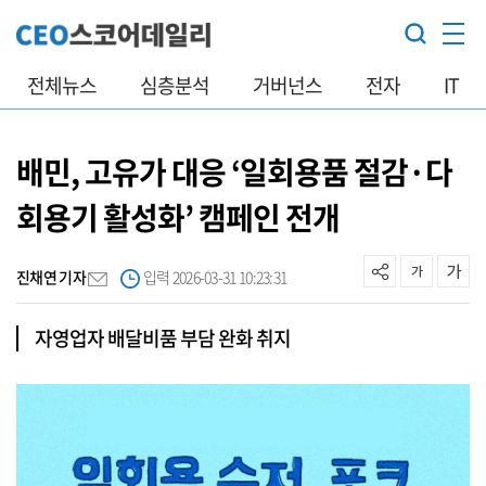
전체뉴스
심층분석
거버넌스
전자
IT
배민, 고유가 대응 ‘일회용품 절감·다
회용기 활성화’ 캠페인 전개
진채연 기자
입력 2026-03-31 10:23:31
자영업자 배달비품 부담 완화 취지