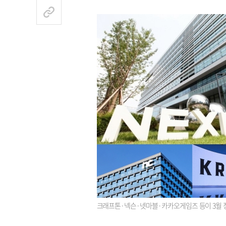
크래프톤·넥슨·넷마블·카카오게임즈 등이 3월 정