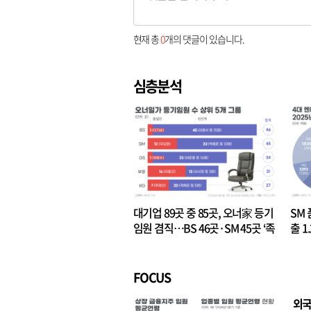
현재 총
0
개의 댓글이 있습니다.
심층분석
대기업 89곳 중 85곳, 오너家 등기
SM 
임원 겸직…BS 46곳·SM 45곳 ‘족
출 1
벌경영’ 고착화
·3위
FOCUS
외국