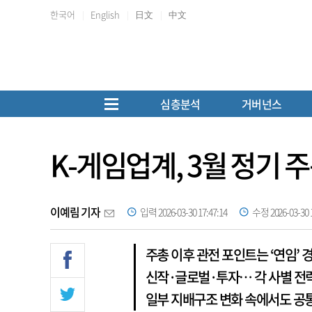
한국어
English
日文
中文
심층분석
거버넌스
K-게임업계, 3월 정기 
이예림 기자
입력 2026-03-30 17:47:14
수정 2026-03-30 1
주총 이후 관전 포인트는 ‘연임’ 
신작·글로벌·투자… 각 사별 전
일부 지배구조 변화 속에서도 공통