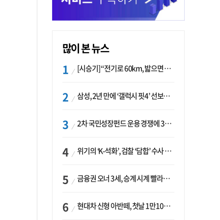
많이 본 뉴스
[시승기] “전기로 60km, 밟으면 462마력”…볼보 XC60 T8의 두 얼굴
삼성, 2년 만에 ‘갤럭시 핏4’ 선보이나…웨어러블 생태계 확장 ‘시동’
2차 국민성장펀드 운용 경쟁에 33개사 몰렸다…신한·하나 등 새 얼굴 대거 합류
위기의 ‘K-석화’, 검찰 ‘담합’ 수사 착수…“LG·한화·롯데 등 7개 업체, 8개 제품 가격 담합”
금융권 오너 3세, 승계 시계 빨라지나…한국투자 ‘속도’·미래에셋·메리츠는 ‘거리두기’
현대차 신형 아반떼, 첫날 1만1094대 계약…역대 최고치 경신