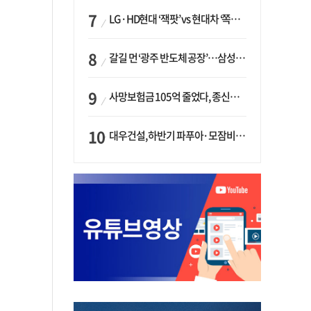
LG·HD현대 ‘잭팟’ vs 현대차 ‘쪽박’…글로벌 사모펀드, 韓 대기업 투자 ‘희비’
갈길 먼 ‘광주 반도체 공장’…삼성·SK, ‘주 52시간제’ 규제 해소 ‘공방’
사망보험금 105억 줄었다, 종신보험·유동화 동시에 ‘주춤’…신한라이프는 401억 급증
대우건설, 하반기 파푸아·모잠비크 LNG 플랜트 수주 가시권…수주목표 27조로 샹향