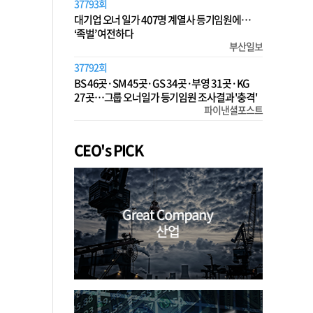
37793회
대기업 오너 일가 407명 계열사 등기임원에…
‘족벌’ 여전하다
부산일보
37792회
BS 46곳·SM 45곳·GS 34곳·부영 31곳·KG
27곳…그룹 오너일가 등기임원 조사결과 '충격'
파이낸셜포스트
CEO's PICK