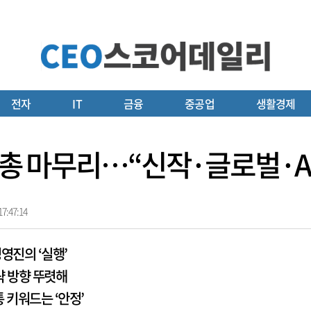
전자
IT
금융
중공업
생활경제
주총 마무리…“신작·글로벌·A
7:47:14
경영진의 ‘실행’
략 방향 뚜렷해
 키워드는 ‘안정’