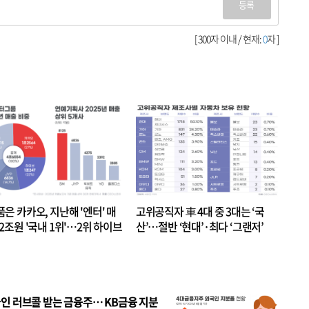
등록
[ 300자 이내 / 현재:
0
자 ]
품은 카카오, 지난해 '엔터' 매
고위공직자 車 4대 중 3대는 ‘국
.2조원 '국내 1위'…2위 하이브
산’…절반 ‘현대’·최다 ‘그랜저’
 JYP 순
인 러브콜 받는 금융주… KB금융 지분