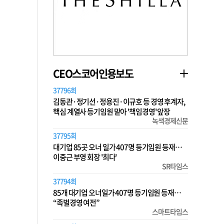
CEO스코어인용보도
37796회
김동관·정기선·정용진·이규호 등 경영 후계자,
핵심 계열사 등기임원 맡아 '책임경영' 앞장
녹색경제신문
37795회
대기업 85곳 오너 일가 407명 등기임원 등재…
이중근 부영 회장 '최다'
SR타임스
37794회
85개 대기업 오너일가 407명 등기임원 등재…
“족벌경영 여전”
스마트타임스