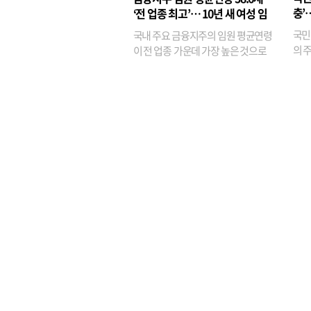
기관
충’
‘전 업종 최고’… 10년 새 여성 임
원은 14배 껑충
국민
국내 주요 금융지주의 임원 평균연령
의 주
이 전 업종 가운데 가장 높은 것으로
가까
나타났다. 금융업 특유의 경험 중심 인
가 
사와 내부 승진 문화가 이어지면서 10
의 대
년새 임원의 평균연령이 높아졌으며,
평균연령이 60대를 기...