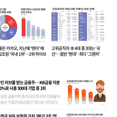
품은 카카오, 지난해 '엔터' 매
고위공직자 車 4대 중 3대는 ‘국
.2조원 '국내 1위'…2위 하이브
산’…절반 ‘현대’·최다 ‘그랜저’
 JYP 순
인 러브콜 받는 금융주… KB금융 지분
80%로 시총 500대 기업 중 1위
 상장 금융지주 중 외국인 투자자 지분율이
 높은 기업은 KB금융인 것으로 나타났다.
 외국인 지분율이 가장 낮은 곳은 메리츠금
었다. 특히 KB금융은 지난달 말 기준 해외
연금 보유 보험주 가치 2분기 3조 ‘껑