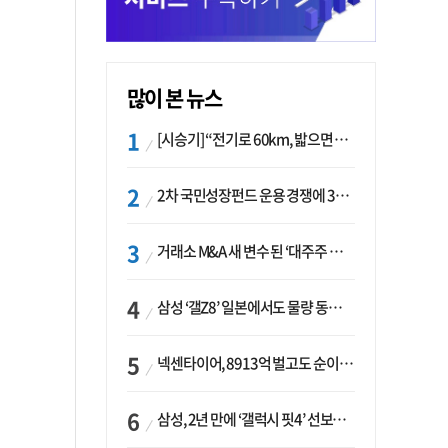
많이 본 뉴스
[시승기] “전기로 60km, 밟으면 462마력”…볼보 XC60 T8의 두 얼굴
2차 국민성장펀드 운용 경쟁에 33개사 몰렸다…신한·하나 등 새 얼굴 대거 합류
거래소 M&A 새 변수 된 ‘대주주 심사’…네이버·두나무 결합도 영향권
삼성 ‘갤Z8’ 일본에서도 물량 동났다…애플 참전 앞두고 선두 수성 ‘시험대’
넥센타이어, 8913억 벌고도 순이익 2억…유럽 세부담에 이익 증발
삼성, 2년 만에 ‘갤럭시 핏4’ 선보이나…웨어러블 생태계 확장 ‘시동’