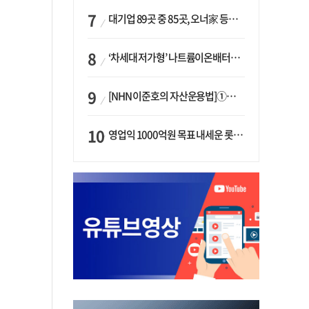
대기업 89곳 중 85곳, 오너家 등기임원 겸직…BS 46곳·SM 45곳 ‘족벌경영’ 고착화
‘차세대 저가형’ 나트륨이온배터리 시대 오나…LG화학·에코프로, 상용화 속도낸다
[NHN 이준호의 자산운용법]①이니시오·JLC ‘부동산’-JLC파트너스 ‘투자’…“부동산 담보대출로 투자재원 확보”
영업익 1000억원 목표 내세운 롯데마트…하반기 ‘오카도’ 시험대