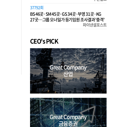
37792회
BS 46곳·SM 45곳·GS 34곳·부영 31곳·KG
27곳…그룹 오너일가 등기임원 조사결과 '충격'
파이낸셜포스트
CEO's PICK