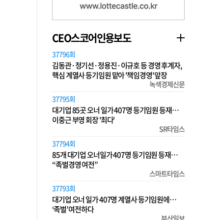
CEO스코어인용보도
37796회
김동관·정기선·정용진·이규호 등 경영 후계자,
핵심 계열사 등기임원 맡아 '책임경영' 앞장
녹색경제신문
37795회
대기업 85곳 오너 일가 407명 등기임원 등재…
이중근 부영 회장 '최다'
SR타임스
37794회
85개 대기업 오너일가 407명 등기임원 등재…
“족벌경영 여전”
스마트타임스
37793회
대기업 오너 일가 407명 계열사 등기임원에…
‘족벌’ 여전하다
부산일보