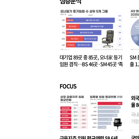
심층분석
대기업 89곳 중 85곳, 오너家 등기
SM 
임원 겸직…BS 46곳·SM 45곳 ‘족
출 1
벌경영’ 고착화
·3위
FOCUS
외국
율 
국내
가장
반면
융이
국민
금융지주 임원 평균연령 58.6세