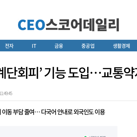
전자
IT
금융
중공업
생활경제
‘계단회피’ 기능 도입…교통약
1:49:45
 이동 부담 줄여… 다국어 안내로 외국인도 이용