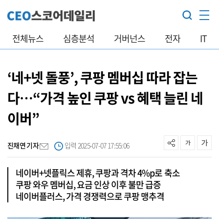
전체뉴스
심층분석
거버넌스
전자
IT
‘네+넷 돌풍’, 쿠팡 멤버십 따라 잡는
다…“가격 높인 쿠팡 vs 혜택 늘린 네
이버”
진채연 기자
입력 2025-07-07 17:55:06
네이버+넷플릭스 제휴, 쿠팡과 격차 4%p로 축소
쿠팡 와우 멤버십, 요금 인상 이후 불만 급증
네이버플러스, 가격 경쟁력으로 쿠팡 맹추격