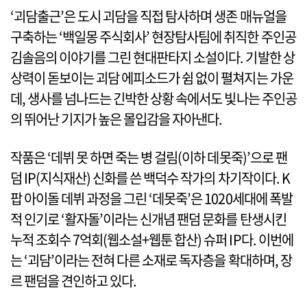
‘괴담출근’은 도시 괴담을 직접 탐사하며 생존 매뉴얼을
구축하는 ‘백일몽 주식회사’ 현장탐사팀에 취직한 주인공
김솔음의 이야기를 그린 현대판타지 소설이다. 기발한 상
상력이 돋보이는 괴담 에피소드가 쉼 없이 펼쳐지는 가운
데, 생사를 넘나드는 긴박한 상황 속에서도 빛나는 주인공
의 뛰어난 기지가 높은 몰입감을 자아낸다.
작품은 ‘데뷔 못 하면 죽는 병 걸림(이하 데못죽)’으로 팬
덤 IP(지식재산) 신화를 쓴 백덕수 작가의 차기작이다. K
팝 아이돌 데뷔 과정을 그린 ‘데못죽’은 1020세대에 폭발
적 인기로 ‘활자돌’이라는 신개념 팬덤 문화를 탄생시킨
누적 조회수 7억회(웹소설+웹툰 합산) 슈퍼 IP다. 이번에
는 ‘괴담’이라는 전혀 다른 소재로 독자층을 확대하며, 장
르 팬덤을 견인하고 있다.