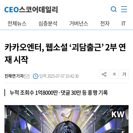
전체뉴스
심층분석
거버넌스
전자
IT
카카오엔터, 웹소설 ‘괴담출근’ 2부 연
재 시작
진채연 기자
입력 2025-07-07 10:42:30
누적 조회수 1억8000만·댓글 30만 등 흥행 기록