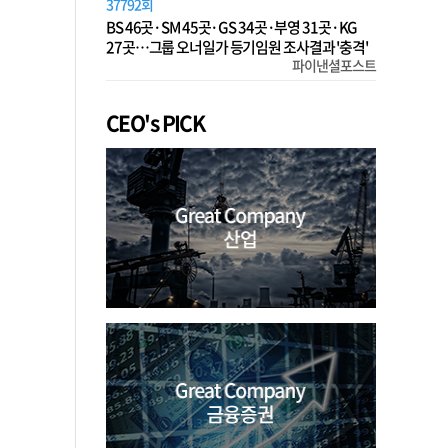
37792회
BS 46곳·SM 45곳·GS 34곳·부영 31곳·KG
27곳…그룹 오너일가 등기임원 조사결과 '충격'
파이낸셜포스트
CEO's PICK