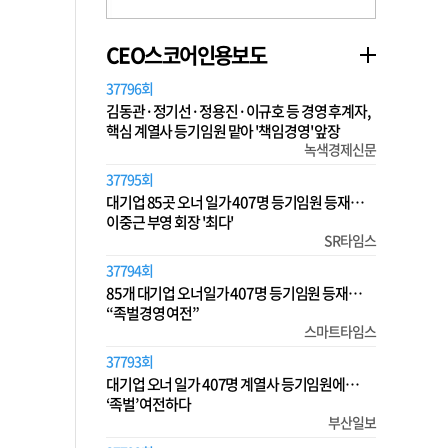
CEO스코어인용보도
37796회
김동관·정기선·정용진·이규호 등 경영 후계자,
핵심 계열사 등기임원 맡아 '책임경영' 앞장
녹색경제신문
37795회
대기업 85곳 오너 일가 407명 등기임원 등재…
이중근 부영 회장 '최다'
SR타임스
37794회
85개 대기업 오너일가 407명 등기임원 등재…
“족벌경영 여전”
스마트타임스
37793회
대기업 오너 일가 407명 계열사 등기임원에…
‘족벌’ 여전하다
부산일보