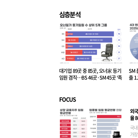
심층분석
대기업 89곳 중 85곳, 오너家 등기
SM 
임원 겸직…BS 46곳·SM 45곳 ‘족
출 1
벌경영’ 고착화
·3위
FOCUS
외국
율 
국내
가장