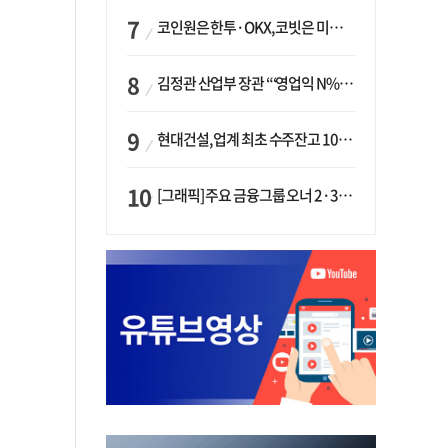
코인원은 한투·OKX, 코빗은 미래에셋…중소 거래소 ‘금융 동맹’ 승부수
김정관 산업부 장관 “‘영업익 N% 성과급’ 지급 반대…주주·투자자 이익 반해”
현대건설, 업계 최초 수주잔고 100조 돌파…하반기 ‘원전’ 수주 드라이브
[그래픽] 주요 금융그룹 오너 2·3세 현황