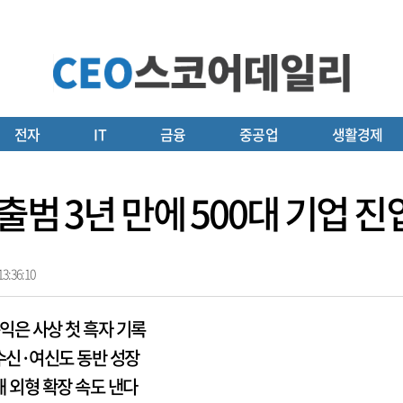
전자
IT
금융
중공업
생활경제
출범 3년 만에 500대 기업 진입
3:36:10
익은 사상 첫 흑자 기록
신·여신도 동반 성장
해 외형 확장 속도 낸다