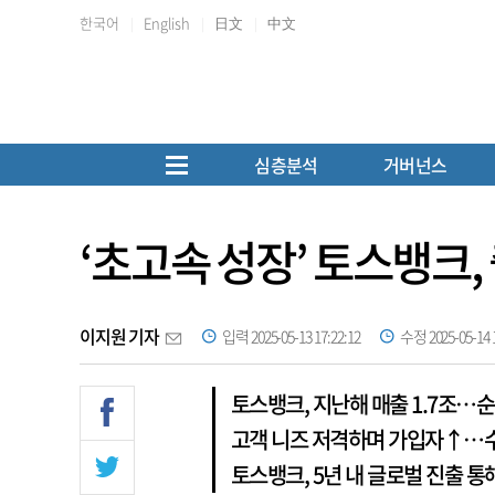
한국어
English
日文
中文
심층분석
거버넌스
‘초고속 성장’ 토스뱅크, 
이지원 기자
입력 2025-05-13 17:22:12
수정 2025-05-14 1
토스뱅크, 지난해 매출 1.7조…순
고객 니즈 저격하며 가입자↑…수
토스뱅크, 5년 내 글로벌 진출 통