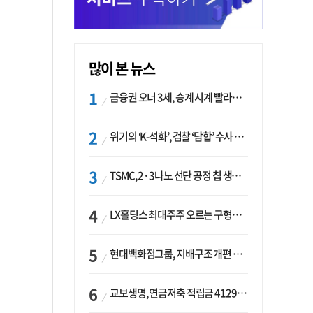
많이 본 뉴스
금융권 오너 3세, 승계 시계 빨라지나…한국투자 ‘속도’·미래에셋·메리츠는 ‘거리두기’
위기의 ‘K-석화’, 검찰 ‘담합’ 수사 착수…“LG·한화·롯데 등 7개 업체, 8개 제품 가격 담합”
TSMC, 2·3나노 선단 공정 칩 생산 가속화…삼성, 파운드리 확장 변수 맞나
LX홀딩스 최대주주 오르는 구형모 사장…계열사 실적 개선 ‘과제’
현대백화점그룹, 지배구조 개편 작업…지주사 행위제한 요건 해소
교보생명, 연금저축 적립금 4129억 증가 ‘1위’…KB라이프는 최대 감소율