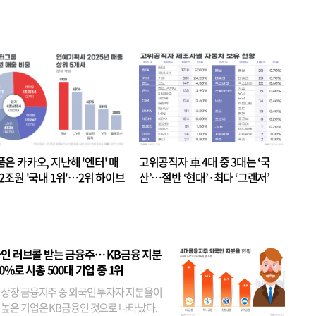
품은 카카오, 지난해 '엔터' 매
고위공직자 車 4대 중 3대는 ‘국
.2조원 '국내 1위'…2위 하이브
산’…절반 ‘현대’·최다 ‘그랜저’
 JYP 순
인 러브콜 받는 금융주… KB금융 지분
80%로 시총 500대 기업 중 1위
 상장 금융지주 중 외국인 투자자 지분율이
 높은 기업은 KB금융인 것으로 나타났다.