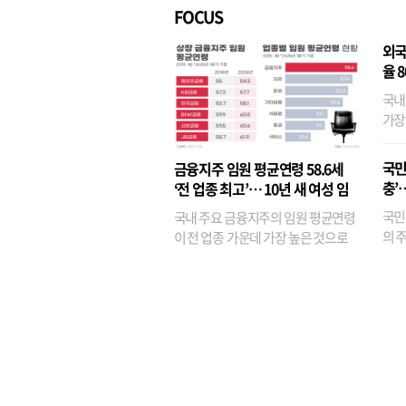
FOCUS
외국
율 
국내
가장
반면
융이
국민
금융지주 임원 평균연령 58.6세
기관
충’
‘전 업종 최고’… 10년 새 여성 임
원은 14배 껑충
국민
국내 주요 금융지주의 임원 평균연령
의 주
이 전 업종 가운데 가장 높은 것으로
가까
나타났다. 금융업 특유의 경험 중심 인
가 
사와 내부 승진 문화가 이어지면서 10
의 대
년새 임원의 평균연령이 높아졌으며,
평균연령이 60대를 기...