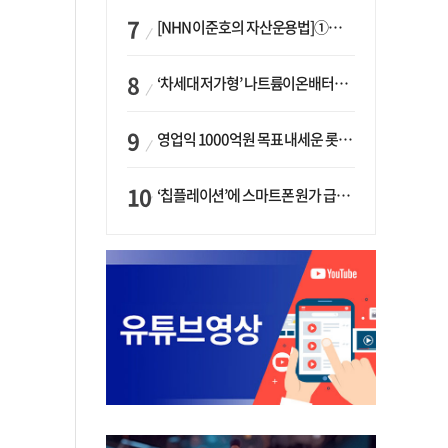
[NHN 이준호의 자산운용법]①이니시오·JLC ‘부동산’-JLC파트너스 ‘투자’…“부동산 담보대출로 투자재원 확보”
‘차세대 저가형’ 나트륨이온배터리 시대 오나…LG화학·에코프로, 상용화 속도낸다
영업익 1000억원 목표 내세운 롯데마트…하반기 ‘오카도’ 시험대
‘칩플레이션’에 스마트폰 원가 급등…삼성전자, ‘엑시노스’ 채택 확대하나