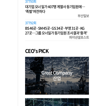
37793회
대기업 오너 일가 407명 계열사 등기임원에…
‘족벌’ 여전하다
부산일보
37792회
BS 46곳·SM 45곳·GS 34곳·부영 31곳·KG
27곳…그룹 오너일가 등기임원 조사결과 '충격'
파이낸셜포스트
CEO's PICK