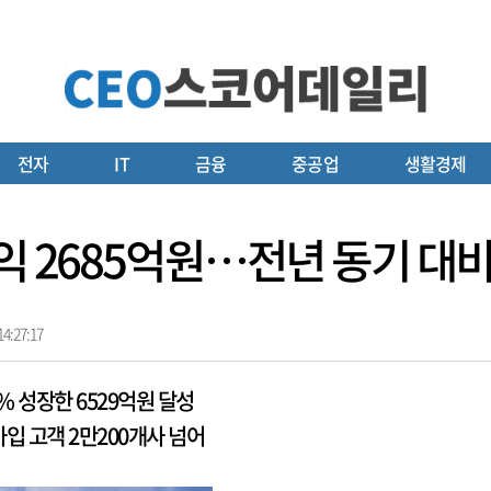
전자
IT
금융
중공업
생활경제
익 2685억원…전년 동기 대비
4:27:17
% 성장한 6529억원 달성
입 고객 2만200개사 넘어