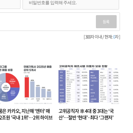
등록
[ 300자 이내 / 현재:
0
자 ]
품은 카카오, 지난해 '엔터' 매
고위공직자 車 4대 중 3대는 ‘국
.2조원 '국내 1위'…2위 하이브
산’…절반 ‘현대’·최다 ‘그랜저’
 JYP 순