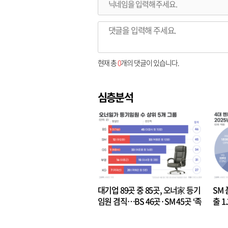
현재 총
0
개의 댓글이 있습니다.
심층분석
대기업 89곳 중 85곳, 오너家 등기
SM 
임원 겸직…BS 46곳·SM 45곳 ‘족
출 1
벌경영’ 고착화
·3위