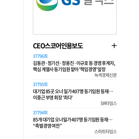
CEO스코어인용보도
37796회
김동관·정기선·정용진·이규호 등 경영 후계자,
핵심 계열사 등기임원 맡아 '책임경영' 앞장
녹색경제신문
37795회
대기업 85곳 오너 일가 407명 등기임원 등재…
이중근 부영 회장 '최다'
SR타임스
37794회
85개 대기업 오너일가 407명 등기임원 등재…
“족벌경영 여전”
스마트타임스