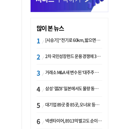
많이 본 뉴스
[시승기] “전기로 60km, 밟으면 462마력”…볼보 XC60 T8의 두 얼굴
2차 국민성장펀드 운용 경쟁에 33개사 몰렸다…신한·하나 등 새 얼굴 대거 합류
거래소 M&A 새 변수 된 ‘대주주 심사’…네이버·두나무 결합도 영향권
삼성 ‘갤Z8’ 일본에서도 물량 동났다…애플 참전 앞두고 선두 수성 ‘시험대’
대기업 89곳 중 85곳, 오너家 등기임원 겸직…BS 46곳·SM 45곳 ‘족벌경영’ 고착화
넥센타이어, 8913억 벌고도 순이익 2억…유럽 세부담에 이익 증발