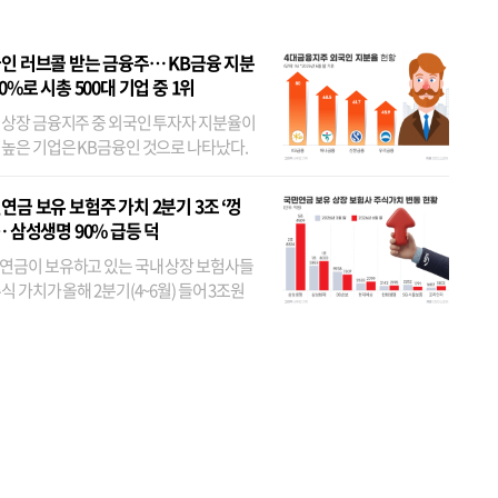
인 러브콜 받는 금융주… KB금융 지분
80%로 시총 500대 기업 중 1위
 상장 금융지주 중 외국인 투자자 지분율이
 높은 기업은 KB금융인 것으로 나타났다.
 외국인 지분율이 가장 낮은 곳은 메리츠금
었다. 특히 KB금융은 지난달 말 기준 해외
연금 보유 보험주 가치 2분기 3조 ‘껑
투자자 지분율이...
… 삼성생명 90% 급등 덕
연금이 보유하고 있는 국내 상장 보험사들
식 가치가 올해 2분기(4~6월) 들어 3조원
이 불어난 것으로 집계됐다. 삼성생명 주가
이 기간 90% 가까이 치솟으면서 전체 증가분
부분을 책임진 덕...