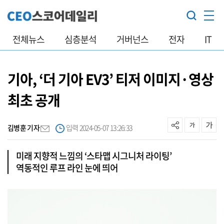
전체뉴스
심층분석
거버넌스
전자
IT
기아, ‘더 기아 EV3’ 티저 이미지·영상
최초 공개
김병훈 기자
입력 2024-05-07 13:26:33
미래 지향적 느낌의 ‘스타맵 시그니처 라이팅’
역동적인 루프 라인 눈에 띄어