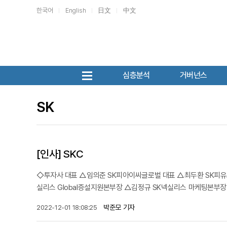
한국어
English
日文
中文
심층분석
거버넌스
SK
[인사] SKC
◇투자사 대표 △임의준 SK피아이씨글로벌 대표 △최두환 SK피유코
실리스 Global증설지원본부장 △김정규 SK넥실리스 마케팅본부장 
박준모 기자
2022-12-01 18:08:25