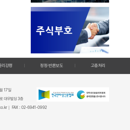
윤리강령
정정·반론보도
고충처리
9월 17일
종로 대우빌딩 3층
.kr｜ FAX : 02-6941-0992