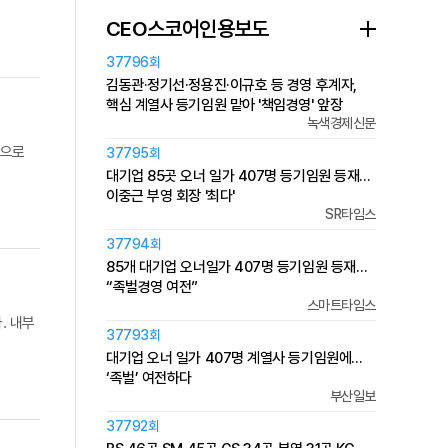
CEO스코어인용보도
37796회
김동관·정기선·정용진·이규호 등 경영 후계자,
핵심 계열사 등기임원 맡아 '책임경영' 앞장
녹색경제신문
독으로
37795회
대기업 85곳 오너 일가 407명 등기임원 등재…
이중근 부영 회장 '최다'
SR타임스
37794회
85개 대기업 오너일가 407명 등기임원 등재…
“족벌경영 여전”
스마트타임스
. 내부
37793회
대기업 오너 일가 407명 계열사 등기임원에…
‘족벌’ 여전하다
부산일보
37792회