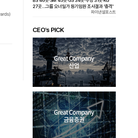
BS 46곳·SM 45곳·GS 34곳·부영 31곳·KG
27곳…그룹 오너일가 등기임원 조사결과 '충격'
파이낸셜포스트
rds)
CEO's PICK