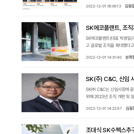
김동일
2022-12-01 18:06:13
SK에코플랜트, 조직
SK에코플랜트(대표 박경일)
고 글로벌 조직을 확대했다고 
성희
2022-12-01 14:31:40
SK(주) C&C, 신임
SK㈜ C&C는 신임사장에 윤
위해 2023년 조직 개편 및
김동
2022-12-01 14:22:57
조대식 SK수펙스추구