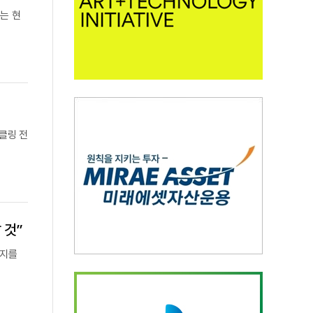
는 현
이클링 전
 것”
의지를