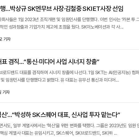
단행…박상규 SK엔무브 사장·김철중 SKIET사장 선임
회사들은 1일 2023년 조직개편 및 임원인사를 단행했다. 이번 인사는 ‘카본 투 
의 본격적인 성과창출과 기업가치 제고에 초점을 뒀다. SK이노베이션과 각 사...
모 기자
 대표 겸직…“통신·미디어 사업 시너지 창출”
브로드밴드 대표를 겸직하며 시너지 창출에 나선다. 1일 SKT는 AI(인공지능) 컴
편 및 임원인사를 단행했다고 밝혔다. 유 대표는 유무선 통신과 미디어...
 기자
혁신’…“박성하 SK스퀘어 대표, 신사업 투자 맡는다”
두면서도, 일부 계열사에서는 ‘혁신’을 위한 변화를 택했다. 그룹은 2023년도 임원
심 계열사 대표는 유임시키고, SK스퀘어, SK브로드밴드, SK㈜ ...