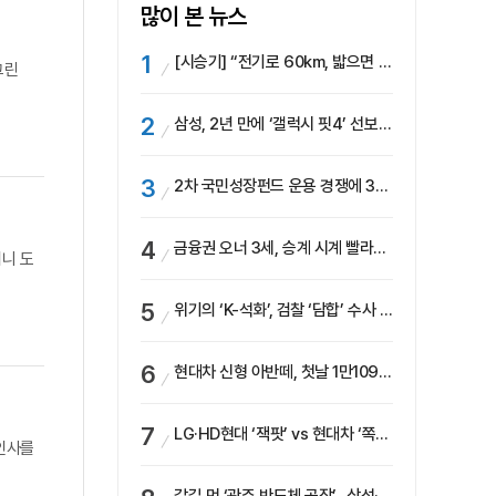
많이 본 뉴스
[시승기] “전기로 60km, 밟으면 462마력”…볼보 XC60 T8의 두 얼굴
그린
삼성, 2년 만에 ‘갤럭시 핏4’ 선보이나…웨어러블 생태계 확장 ‘시동’
2차 국민성장펀드 운용 경쟁에 33개사 몰렸다…신한·하나 등 새 얼굴 대거 합류
금융권 오너 3세, 승계 시계 빨라지나…한국투자 ‘속도’·미래에셋·메리츠는 ‘거리두기’
퍼니 도
위기의 ‘K-석화’, 검찰 ‘담합’ 수사 착수…“LG·한화·롯데 등 7개 업체, 8개 제품 가격 담합”
현대차 신형 아반떼, 첫날 1만1094대 계약…역대 최고치 경신
LG·HD현대 ‘잭팟’ vs 현대차 ‘쪽박’…글로벌 사모펀드, 韓 대기업 투자 ‘희비’
 인사를