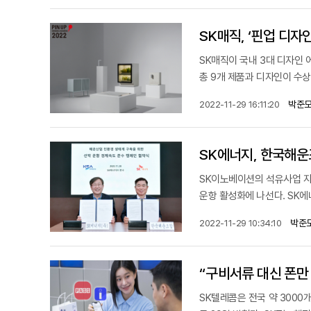
SK매직, ‘핀업 디자
SK매직이 국내 3대 디자인 
총 9개 제품과 디자인이 수상했
박준모
2022-11-29 16:11:20
SK에너지, 한국해운
SK이노베이션의 석유사업 
운항 활성화에 나선다. SK에
박준
2022-11-29 10:34:10
“구비서류 대신 폰만
SK텔레콤은 전국 약 300