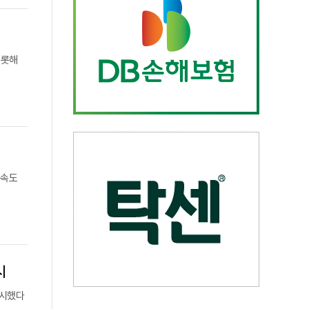
비롯해
제속도
시
개시했다