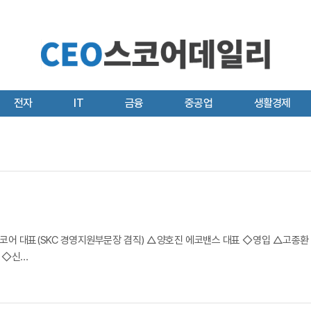
전자
IT
금융
중공업
생활경제
어 대표(SKC 경영지원부문장 겸직) △양호진 에코밴스 대표 ◇영입 △고종환 
◇신...