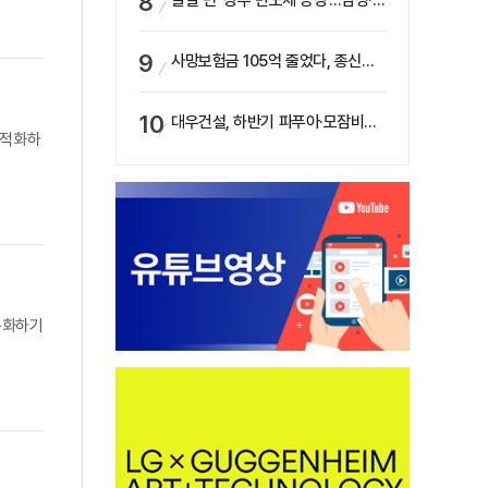
갈길 먼 ‘광주 반도체 공장’…삼성·SK, ‘주 52시간제’ 규제 해소 ‘공방’
사망보험금 105억 줄었다, 종신보험·유동화 동시에 ‘주춤’…신한라이프는 401억 급증
대우건설, 하반기 파푸아·모잠비크 LNG 플랜트 수주 가시권…수주목표 27조로 샹향
최적화하
가속화하기