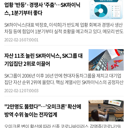
업황 '반등'·경쟁사 '주춤'…SK하이닉
스, 1분기부터 좋다
SK하이닉스(대표 박정호, 이석희)가 반도체 업황 회복과 경쟁사 생산
차질 등에 힘입어 1분기부터 실적 호황을 예고하고 있다. 메모리 반도
체는 올해 상반기까지 약세가 이어질 것으로 예상됐던 현물가격이 이
2022-02-16 07:00:01
달 ...
자산 11조 늘린 SK하이닉스, SK그룹 대
기입집단 2위로 이끌어
SK그룹이 2006년 이후 16년 만에 현대자동차그룹을 제치고 대기업
집단 자산 순위 2위에 올랐다. 핵심 계열사인 SK하이닉스의 공정자산
이 크게 늘어난 것이 역할을 했다. 12일 기업데이터연구소 CEO스코
2022-02-12 07:00:03
어가 공...
"2만명도 뚫렸다"…'오미크론' 확산에
방역 수위 높이는 전자업계
오미크론 변이 확산에 따라 신종 코로나바이러스 감염증(코로나19)