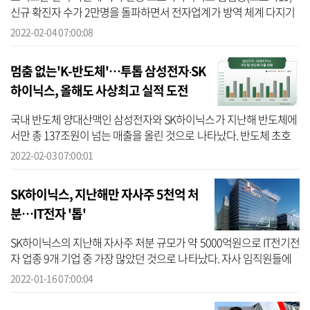
신규 확진자 수가 2만명을 돌파하면서 전자업계가 방역 체계 다지기
에 고삐를 죄고 있다. 임직원에게 부스터샷 접종을 권고하는 한편 해
2022-02-04 07:00:08
외 출...
멈춤 없는'K-반도체'…투톱 삼성전자‧SK
하이닉스, 올해도 사상최고 실적 도전
국내 반도체 양대산맥인 삼성전자와 SK하이닉스가 지난해 반도체에
서만 총 137조원이 넘는 매출을 올린 것으로 나타났다. 반도체 초호
황기였던 2018년을 넘어서는 사상 최대치다. 올해도 메모리 반도체
2022-02-03 07:00:01
가격이 ...
SK하이닉스, 지난해만 자사주 5천억 처
분…IT전자 '톱'
SK하이닉스의 지난해 자사주 처분 규모가 약 5000억원으로 IT전기전
자 업종 9개 기업 중 가장 많았던 것으로 나타났다. 자사 임직원들에
게 대규모 자사주를 지급한 영향이 컸다. 16일 기업데이터연구소
2022-01-16 07:00:04
CEO스코...