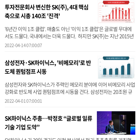
투자전문회사 변신한 SK(주), 4대 핵심
축으로 시총 140조 '진격'
'6년간 이익 1조 클럽'. 매출도 아닌 '이익 1조 클럽'은 글로벌 무대에
서도 드물다. 국내에서는 더욱 드물다. 하지만 SK(주)는 지난 2015년
SK C&C와 합병해 사업형 지주회사로 전환한 이래 단 한 해만 빼고
2022-04-14 07:00:07
매...
삼성전자·SK하이닉스, '비메모리'로 반
도체 퀀텀점프 시동
삼성전자와 SK하이닉스가 주력인 메모리 분야에 이어 비메모리 사업
강화로 반도체 사업 퀀텀점프에 시동을 건다. 삼성전자는 20조원 규
모 파운드리 신공장이 위치할 테일러시와 함께 설립 예정 부지 인프
2022-04-01 07:00:01
라를 ...
SK하이닉스 주총…박정호 “글로벌 일류
기술 기업 도약”