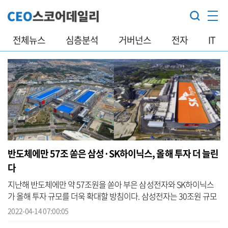
전체뉴스
심층분석
거버넌스
전자
IT
반도체에만 57조 쏟은 삼성·SK하이닉스, 올해 투자 더 늘린
다
지난해 반도체에만 약 57조원을 쏟아 부은 삼성전자와 SK하이닉스
가 올해 투자 규모를 더욱 확대할 방침이다. 삼성전자는 30조원 규모
평택 3공장이 올해 완공을 앞두고 있고, 20조원 규모 미국 파운드리
2022-04-14 07:00:05
신공...