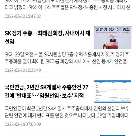
SK하이닉스가 30일 경기도 이천 본사에서 정기 주주총회를 개최했
다고 밝혔다. SK하이닉스 주주들은 곽노정·노종원 사장 사내이사 신
규 선임, 하영구 사외이사 재선임 등 안건을 의결했다. 이날 박정호 부
2022-03-30 15:47:02
회장...
SK 정기 주총…최태원 회장, 사내이사 재
선임
SK가 29일 오전 서울 SK서린빌딩 3층 수펙스홀에서 제31기 정기 주
주총회를 열어 최태원 SK그룹 회장의 사내이사 선임 등 4개 안건을
원안대로 가결했다. 이날 주총에선 재무제표 승인, 이사 선임(사내이
2022-03-29 15:33:49
사 최...
국민연금, 2년간 SK계열사 주총안건 27
건에 '반대표'…'임원선임·보수' 지적
국민연금이 최근 2년간 SK계열사 주주총회에서 임원의 선임과 보수
관련 안건에 대거 반대표를 던진 것으로 나타났다. 28일 기업데이터
연구소 CEO스코어가 2020년부터 지난해까지 국민연금이 의결권을
2022-02-28 07:00:09
행사한 7...