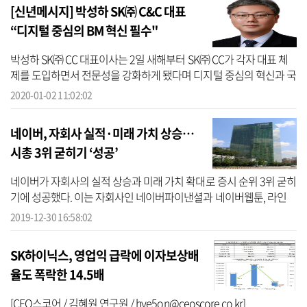
[신년메시지] 박성하 SK㈜ C&C 대표
“디지털 중심의 BM 혁신 필수"
박성하 SK㈜ CC 대표이사는 2일 새해부터 SK㈜ CC가 각자 대표 체
제를 도입하면서 전문성을 강화하게 됐다며 디지털 중심의 혁신과 국
내외 기업들과의 협업을 강화해 나가겠다고 밝혔다.박 대표는 이날
2020-01-02 11:02:02
신년사를 ...
네이버, 자회사 실적·미래 가치 상승…
시총 3위 굳히기 ‘성공’
네이버가 자회사의 실적 상승과 미래 가치 확대로 증시 순위 3위 굳히
기에 성공했다. 이는 자회사인 네이버파이낸셜과 네이버웹툰, 라인
등의 견조한 실적과 더불어 인공지능(AI) 도입과 같은 미래 기술 투자
2019-12-30 16:58:02
행...
SK하이닉스, 영업익 급락에 이자보상배
율도 폭락한 14.5배
[CEO스코어 / 김혜원 연구원 / hye5on@ceoscore.co.kr]