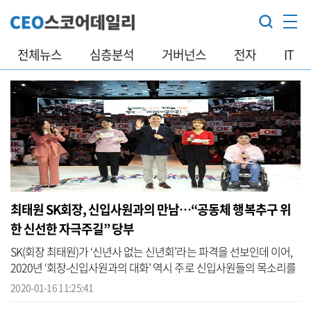
전체뉴스
심층분석
거버넌스
전자
IT
최태원 SK회장, 신입사원과의 만남…“공동체 행복추구 위
한 신선한 자극주길” 당부
SK(회장 최태원)가 ‘신년사 없는 신년회’라는 파격을 선보인데 이어,
2020년 ‘회장-신입사원과의 대화’ 역시 주로 신입사원들의 목소리를
경청하는 격의없는 방식으로 진행했다. SK는 15일 서울 광장동 워커
2020-01-16 11:25:41
힐 호...