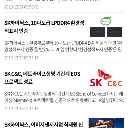
2019-12-27 06:50:00
SK하이닉스, 10나노급 LPDDR4 환경성
적표지 인증
SK하이닉스는환경부로부터 10나노급 LPDDR4 D램 제품에 대한 ‘환
경성적표지 인증’을 받았다고 20일 밝혔다.‘환경성적표지 인증’은 원
료채취, 제조, 사용, 폐기 등 제품의 전 과정에서 배출되는 오염물질이
2019-12-20 09:33:16
지구 ...
SK C&C, 메트라이프생명 기간계 EOS
프로젝트 성료
SK㈜ CC는메트라이프생명의 ‘기간계 EOS(End of Service) 마이그레
이션(Migration) 프로젝트’를 성공적으로 완료했다고 18일 밝혔다.SK
㈜ CC는 메트라이프생명의 기존 기간계 시스템 인프라인 IBM
2019-12-18 10:15:16
HW·SW의 서비스...
SK하이닉스, 이미지센서사업 최태원 신