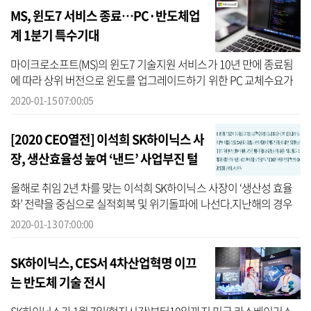
MS, 윈도7 서비스 종료…PC·반도체업
계 1분기 특수기대
마이크로소프트(MS)의 윈도7 기술지원 서비스가 10년 만에 종료됨
에 따라 상위 버전으로 윈도를 업그레이드하기 위한 PC 교체수요가
지속 증가하고 있다.통상 PC 특수시즌으로 분류되는 1분기의 PC 출
2020-01-15 07:00:05
하량 증대 ...
[2020 CEO열전] 이석희 SK하이닉스 사
장, 생산효율성 높여 ‘낸드’ 사업부진 털
어낸
올해로 취임 2년 차를 맞는 이석희 SK하이닉스 사장이 ‘생산성 효율
화’ 전략을 중심으로 실적회복 및 위기돌파에 나선다.지난해의 경우
미·중 무역분쟁과 메모리 반도체 공급과잉 및 주요 제품가격 하락세
2020-01-13 07:00:00
등으로...
SK하이닉스, CES서 4차산업혁명 이끄
는 반도체 기술 전시