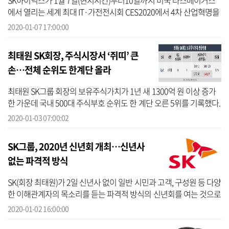
SK하이닉스가 1월 7일(현지시간)부터10일까지 미국 라스베이거스
에서 열리는 세계 최대 IT·가전전시회 CES2020에서 4차 산업혁명을
주도하는 반도체 기술을 선보였다. ‘메모리 중심의 세상(Memory
2020-01-07 17:00:00
Centric World)...
최태원 SK회장, 주식시장서 ‘쥐띠’ 큰
손…전체 순위도 한계단 올라
최태원 SK그룹 회장의 보유주식가치가 1년 새 1300억 원 이상 증가
한 가운데 국내 500대 주식부호 순위도 한 계단 오른 5위를 기록했다.
2020년 경자년을 맞아 ‘쥐띠’ 경영자 중에서도 보유주식가치가 유일
2020-01-03 07:00:02
하게 3...
SK그룹, 2020년 신년회 개최…신년사
없는 파격적 방식
SK(회장 최태원)가 2일 신년사 없이 일반 시민과 고객, 구성원 등 다양
한 이해관계자의 목소리를 듣는 파격적 방식의 신년회를 여는 것으로
새해 경영활동을 시작했다. SK는 이날 서울 광진구 워커힐호텔에서
2020-01-02 16:00:00
202...