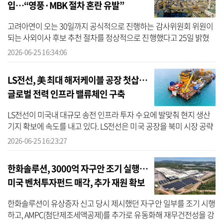
입…“영풍·MBK 절차 혼란 유발”
고려아연이 오는 30일까지 공식적으로 진행하는 감사위원회 위원이
되는 사외이사 후보 추천 절차를 정상적으로 진행했다고 25일 밝혔
다. 이날 고려아연은 MBK·영풍이 자신들이 자체적으로 설계·운영한
2026-06-25 16:34:06
비공식 ...
LS전선, 美 최대 해저케이블 공장 첫삽…
글로벌 전력 인프라 밸류체인 구축
LS전선이 미국내 대규모 송전 인프라 투자 수요에 발맞춰 현지 생산
기지 확보에 속도를 내고 있다. LS전선은 미국 공장을 북미 시장 공략
의 전초기지이자 유럽 시장까지 아우르는 글로벌 공급 거점으로 육성
2026-06-25 16:23:27
할 ...
한화솔루션, 3000억 자구안 조기 실행…
미국 벤처투자펀드 매각, 추가 재원 확보
한화솔루션이 유상증자 신고 당시 제시했던 자구안 일부를 조기 시행
하고, AMPC(첨단제조세액공제)를 추가로 유동화해 재무건전성을 강