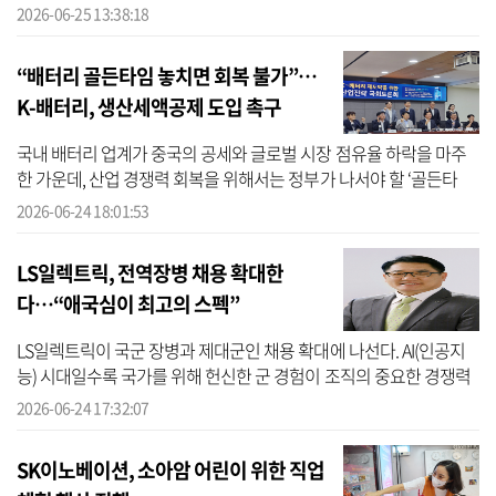
화한다. 미래성장 기술 투자와 주주환원 정책 기조를 유지하면서 재
2026-06-25 13:38:18
무구조...
“배터리 골든타임 놓치면 회복 불가”…
K-배터리, 생산세액공제 도입 촉구
국내 배터리 업계가 중국의 공세와 글로벌 시장 점유율 하락을 마주
한 가운데, 산업 경쟁력 회복을 위해서는 정부가 나서야 할 ‘골든타
임’이라는 제언이 나온다. 미국, 유럽 등에서 자국 내 배터리 산업 경쟁
2026-06-24 18:01:53
력...
LS일렉트릭, 전역장병 채용 확대한
다…“애국심이 최고의 스펙”
LS일렉트릭이 국군 장병과 제대군인 채용 확대에 나선다. AI(인공지
능) 시대일수록 국가를 위해 헌신한 군 경험이 조직의 중요한 경쟁력
이 될 수 있다는 판단에서다. LS일렉트릭이 국군장병과 제대군인에
2026-06-24 17:32:07
대한 ...
SK이노베이션, 소아암 어린이 위한 직업