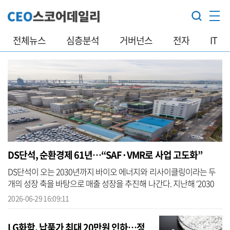
전체뉴스
심층분석
거버넌스
전자
IT
DS단석, 순환경제 61년…“SAF·VMR로 사업 고도화”
DS단석이 오는 2030년까지 바이오 에너지와 리사이클링이라는 두
개의 성장 축을 바탕으로 매출 성장을 추진해 나간다. 지난해 ‘2030
비전 선포식’ 행사를 통해 매출 3조원 목표를 제시한 DS단석은 확보
2026-06-29 16:09:11
한 수주...
LG화학, 납품가 최대 20만원 인하…정