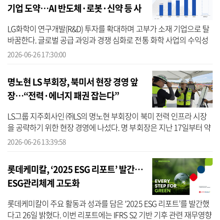
기업 도약…AI 반도체·로봇·신약 등 사
업 재편
LG화학이 연구개발(R&D) 투자를 확대하며 고부가 소재 기업으로 탈
바꿈한다. 글로벌 공급 과잉과 경쟁 심화로 전통 화학 사업의 수익성
이 둔화되는 가운데, 고성장 사업 중심으로 수익 구조를 고도화하기
2026-06-26 17:30:00
위함이...
명노현 LS 부회장, 북미서 현장 경영 앞
장…“전력·에너지 패권 잡는다”
LS그룹 지주회사인 ㈜LS의 명노현 부회장이 북미 전력 인프라 시장
을 공략하기 위한 현장 경영에 나섰다. 명 부회장은 지난 17일부터 약
열흘 간 미국 출장길에 올랐다. 미 워싱턴 D.C.에서 열린 ‘한·미 전략
2026-06-26 13:39:58
...
롯데케미칼, ‘2025 ESG 리포트’ 발간…
ESG관리체계 고도화
롯데케미칼이 주요 활동과 성과를 담은 ‘2025 ESG 리포트’를 발간했
다고 26일 밝혔다. 이번 리포트에는 IFRS S2 기반 기후 관련 재무영향