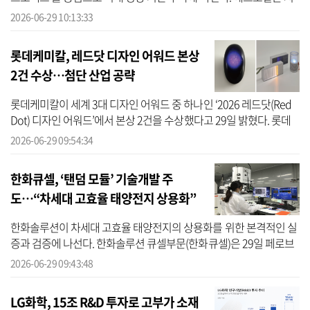
난 28일 창립 50주년을 맞았다고 29일 밝혔다. 안와르 알 히즈아지
2026-06-29 10:13:33
에...
롯데케미칼, 레드닷 디자인 어워드 본상
2건 수상…첨단 산업 공략
롯데케미칼이 세계 3대 디자인 어워드 중 하나인 ‘2026 레드닷(Red
Dot) 디자인 어워드’에서 본상 2건을 수상했다고 29일 밝혔다. 롯데
케미칼은 ‘레드닷 디자인 어워드’는 1955년 독일에서 창설된 세계적
2026-06-29 09:54:34
권위...
한화큐셀, ‘탠덤 모듈’ 기술개발 주
도…“차세대 고효율 태양전지 상용화”
한화솔루션이 차세대 고효율 태양전지의 상용화를 위한 본격적인 실
증과 검증에 나선다. 한화솔루션 큐셀부문(한화큐셀)은 29일 페로브
스카이트 탠덤 모듈(탠덤 모듈) 기술 개발 및 실증을 위한 정부 주도
2026-06-29 09:43:48
연구...
LG화학, 15조 R&D 투자로 고부가 소재