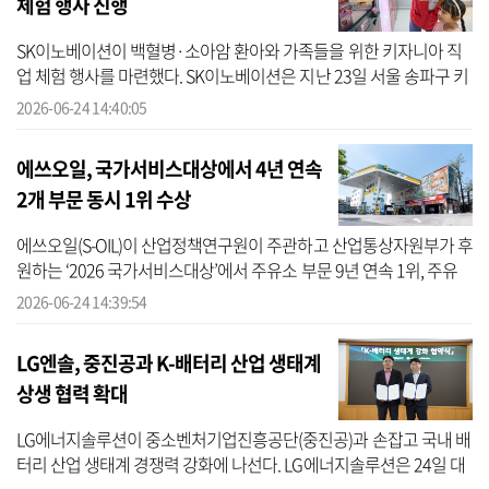
체험 행사 진행
SK이노베이션이 백혈병·소아암 환아와 가족들을 위한 키자니아 직
업 체험 행사를 마련했다. SK이노베이션은 지난 23일 서울 송파구 키
자니아 서울에서 한국백혈병어린이재단과 함께 ‘소아암 어린이 가족
2026-06-24 14:40:05
들과 함...
에쓰오일, 국가서비스대상에서 4년 연속
2개 부문 동시 1위 수상
에쓰오일(S-OIL)이 산업정책연구원이 주관하고 산업통상자원부가 후
원하는 ‘2026 국가서비스대상’에서 주유소 부문 9년 연속 1위, 주유
애플리케이션(앱) 부문 4년 연속 1위에 선정됐다고 24일 밝혔다.
2026-06-24 14:39:54
2018년에...
LG엔솔, 중진공과 K-배터리 산업 생태계
상생 협력 확대
LG에너지솔루션이 중소벤처기업진흥공단(중진공)과 손잡고 국내 배
터리 산업 생태계 경쟁력 강화에 나선다. LG에너지솔루션은 24일 대