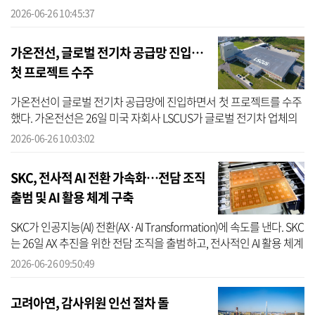
분석 확대, 국내 연결 자회사를 포함한 이중중대성 평가 범위 확대,
2026-06-26 10:45:37
탄...
가온전선, 글로벌 전기차 공급망 진입…
첫 프로젝트 수주
가온전선이 글로벌 전기차 공급망에 진입하면서 첫 프로젝트를 수주
했다. 가온전선은 26일 미국 자회사 LSCUS가 글로벌 전기차 업체의
AI 데이터센터에 약 4000만 달러(약 600억원) 규모의 버스덕트
2026-06-26 10:03:02
(Busduct)를...
SKC, 전사적 AI 전환 가속화…전담 조직
출범 및 AI 활용 체계 구축
SKC가 인공지능(AI) 전환(AX·AI Transformation)에 속도를 낸다. SKC
는 26일 AX 추진을 위한 전담 조직을 출범하고, 전사적인 AI 활용 체계
구축에 나선다고 밝혔다. 우선 SKC는 CEO 직속으로 올해 초 전사
2026-06-26 09:50:49
AX...
고려아연, 감사위원 인선 절차 돌