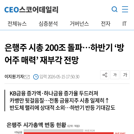
전체뉴스
심층분석
거버넌스
전자
IT
은행주 시총 200조 돌파…하반기 ‘방
어주 매력’ 재부각 전망
이지원 기자
입력 2026-05-15 17:50:30
KB금융 증가액·하나금융 증가율 두드러져
카뱅만 뒷걸음질…전통 금융지주 시총 일제히↑
반도체 랠리에 상대적 소외…하반기 반등 기대감도