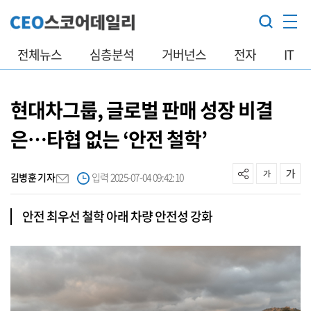
전체뉴스
심층분석
거버넌스
전자
IT
현대차그룹, 글로벌 판매 성장 비결
은…타협 없는 ‘안전 철학’
김병훈 기자
입력 2025-07-04 09:42:10
안전 최우선 철학 아래 차량 안전성 강화