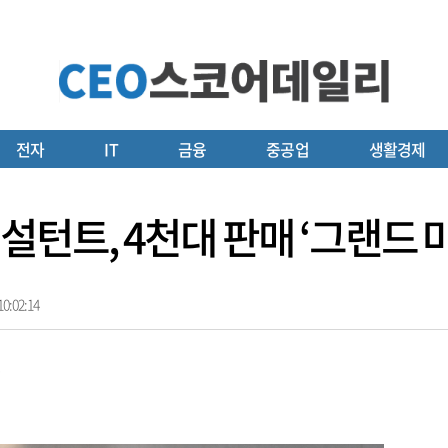
전자
IT
금융
중공업
생활경제
설턴트, 4천대 판매 ‘그랜드 
0:02:14
성