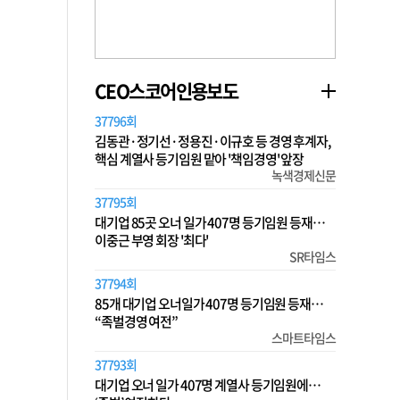
CEO스코어인용보도
37796회
김동관·정기선·정용진·이규호 등 경영 후계자,
핵심 계열사 등기임원 맡아 '책임경영' 앞장
녹색경제신문
37795회
대기업 85곳 오너 일가 407명 등기임원 등재…
이중근 부영 회장 '최다'
SR타임스
37794회
85개 대기업 오너일가 407명 등기임원 등재…
“족벌경영 여전”
스마트타임스
37793회
대기업 오너 일가 407명 계열사 등기임원에…