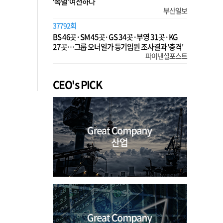
‘족벌’ 여전하다
부산일보
37792회
BS 46곳·SM 45곳·GS 34곳·부영 31곳·KG
27곳…그룹 오너일가 등기임원 조사결과 '충격'
파이낸셜포스트
CEO's PICK