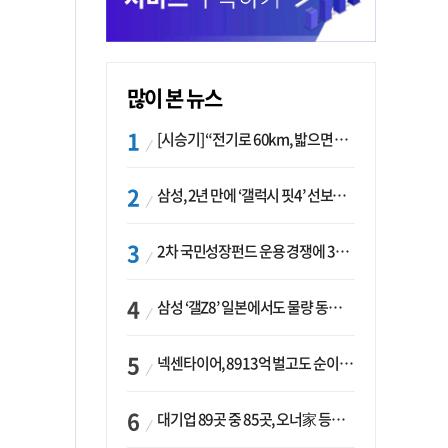
많이 본 뉴스
[시승기] “전기로 60km, 밟으면 462마력”…볼보 XC60 T8의 두 얼굴
삼성, 2년 만에 ‘갤럭시 핏4’ 선보이나…웨어러블 생태계 확장 ‘시동’
2차 국민성장펀드 운용 경쟁에 33개사 몰렸다…신한·하나 등 새 얼굴 대거 합류
삼성 ‘갤Z8’ 일본에서도 물량 동났다…애플 참전 앞두고 선두 수성 ‘시험대’
넥센타이어, 8913억 벌고도 순이익 2억…유럽 세부담에 이익 증발
대기업 89곳 중 85곳, 오너家 등기임원 겸직…BS 46곳·SM 45곳 ‘족벌경영’ 고착화