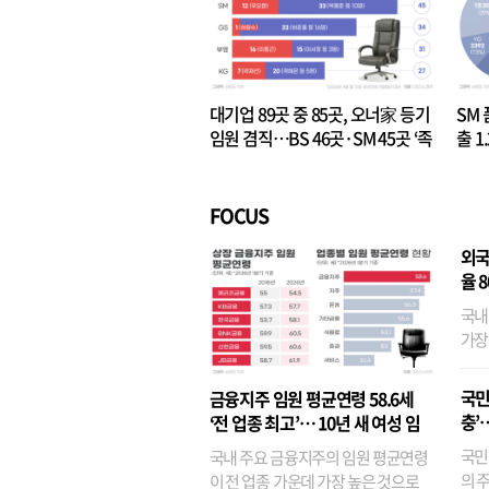
대기업 89곳 중 85곳, 오너家 등기
SM 
임원 겸직…BS 46곳·SM 45곳 ‘족
출 1
벌경영’ 고착화
·3위
FOCUS
외국
율 
국내
가장
반면
융이
국민
금융지주 임원 평균연령 58.6세
기관
충’
‘전 업종 최고’… 10년 새 여성 임
원은 14배 껑충
국민
국내 주요 금융지주의 임원 평균연령
의 주
이 전 업종 가운데 가장 높은 것으로