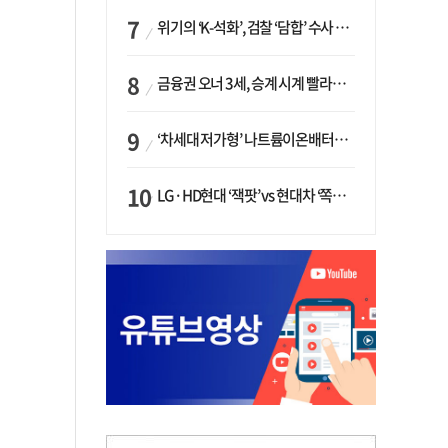
위기의 ‘K-석화’, 검찰 ‘담합’ 수사 착수…“LG·한화·롯데 등 7개 업체, 8개 제품 가격 담합”
금융권 오너 3세, 승계 시계 빨라지나…한국투자 ‘속도’·미래에셋·메리츠는 ‘거리두기’
‘차세대 저가형’ 나트륨이온배터리 시대 오나…LG화학·에코프로, 상용화 속도낸다
LG·HD현대 ‘잭팟’ vs 현대차 ‘쪽박’…글로벌 사모펀드, 韓 대기업 투자 ‘희비’