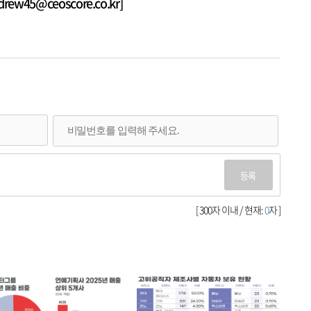
w45@ceoscore.co.kr]
등록
[ 300자 이내 / 현재:
0
자 ]