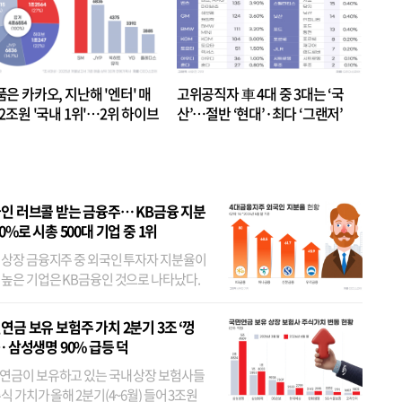
품은 카카오, 지난해 '엔터' 매
고위공직자 車 4대 중 3대는 ‘국
.2조원 '국내 1위'…2위 하이브
산’…절반 ‘현대’·최다 ‘그랜저’
 JYP 순
인 러브콜 받는 금융주… KB금융 지분
80%로 시총 500대 기업 중 1위
 상장 금융지주 중 외국인 투자자 지분율이
 높은 기업은 KB금융인 것으로 나타났다.
 외국인 지분율이 가장 낮은 곳은 메리츠금
었다. 특히 KB금융은 지난달 말 기준 해외
연금 보유 보험주 가치 2분기 3조 ‘껑
투자자 지분율이...
… 삼성생명 90% 급등 덕
연금이 보유하고 있는 국내 상장 보험사들
식 가치가 올해 2분기(4~6월) 들어 3조원