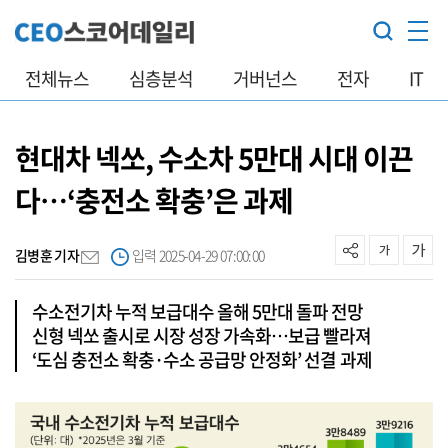
전체뉴스
심층분석
거버넌스
전자
IT
현대차 넥쏘, 수소차 5만대 시대 이끈
다…‘충전소 확충’은 과제
김병훈 기자
입력 2025-04-29 07:00:00
수소전기차 누적 보급대수 올해 5만대 돌파 전망
신형 넥쏘 출시로 시장 성장 가속화…보급 빨라져
‘도심 충전소 확충·수소 공급망 안정화’ 선결 과제