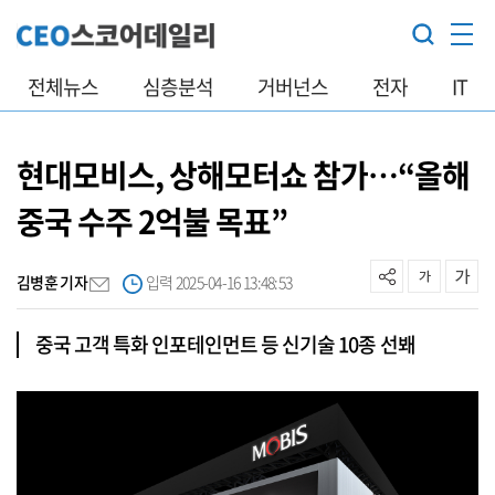
전체뉴스
심층분석
거버넌스
전자
IT
현대모비스, 상해모터쇼 참가…“올해
중국 수주 2억불 목표”
김병훈 기자
입력 2025-04-16 13:48:53
중국 고객 특화 인포테인먼트 등 신기술 10종 선봬