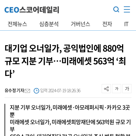
전체뉴스
심층분석
거버넌스
전자
IT
대기업 오너일가, 공익법인에 880억
규모 지분 기부…미래에셋 563억 ‘최
다’
유수정 기자
입력 2024-07-19 18:26:36
지분 기부 오너일가, 미래에셋·아모레퍼시픽·카카오 3곳
뿐
미래에셋 오너일가, 미래에셋희망재단에 563억원 규모 기
부