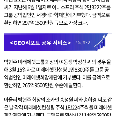
씨가 지난해 6월 1일자로 이니스프리 주식 2만3222주를
그룹 공익법인인 서경배과학재단에 기부했다. 금액으로
환산하면 297억1500만원 규모로 가장 크다.
박현주 미래에셋그룹 회장의 여동생 박정선 씨의 경우 올
해 3월 15일자로 미래에셋컨설팅 1만8300주를 그룹 공
익법인인 미래에셋희망재단에 기부했다. 이를 금액으로
환산하면 265억9500만원 수준에 달한다.
아울러 박현주 회장의 조카인 송성원 씨와 송하경 씨도 같
은 날 각각 미래에셋컨설팅 주식 1만224주씩을 미래에셋
희망재단에 기부했다. 금액으로 환산시 각 148억5800만