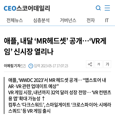
전체뉴스
심층분석
거버넌스
전자
IT
애플, 내달 ‘MR헤드셋’ 공개…‘VR게
임’ 신시장 열리나
이예림 기자
입력 2023-05-17 17:07:23
애플, ‘WWDC 2023’서 MR 헤드셋 공개… “앱스토어 내
AR·VR 관련 업데이트 예상”
VR 게임 시장, 내년까지 32억 달러 성장 전망… ‘VR 컨텐츠
용 앱’ 확대 가능성 ↑
컴투스 ‘다크스워드’, 스마일게이트 ‘크로스파이어: 시에라
스쿼드’ 등 VR 게임 출시