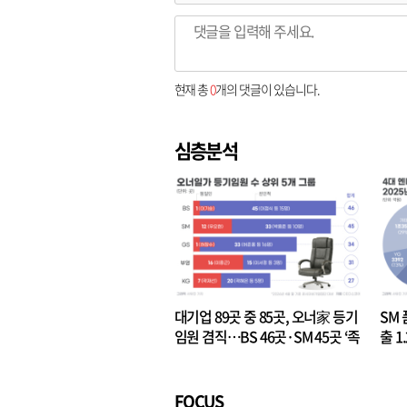
현재 총
0
개의 댓글이 있습니다.
심층분석
대기업 89곳 중 85곳, 오너家 등기
SM 
임원 겸직…BS 46곳·SM 45곳 ‘족
출 1
벌경영’ 고착화
·3위
FOCUS