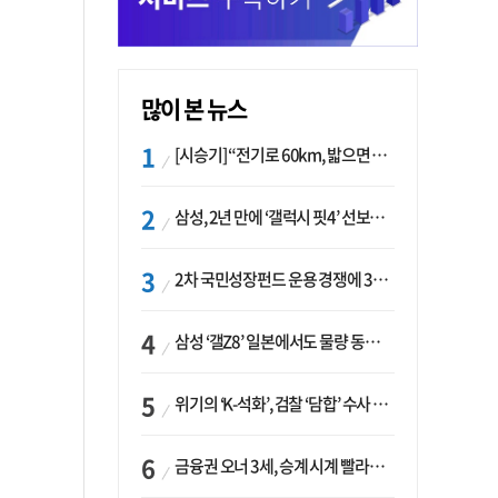
많이 본 뉴스
[시승기] “전기로 60km, 밟으면 462마력”…볼보 XC60 T8의 두 얼굴
삼성, 2년 만에 ‘갤럭시 핏4’ 선보이나…웨어러블 생태계 확장 ‘시동’
2차 국민성장펀드 운용 경쟁에 33개사 몰렸다…신한·하나 등 새 얼굴 대거 합류
삼성 ‘갤Z8’ 일본에서도 물량 동났다…애플 참전 앞두고 선두 수성 ‘시험대’
위기의 ‘K-석화’, 검찰 ‘담합’ 수사 착수…“LG·한화·롯데 등 7개 업체, 8개 제품 가격 담합”
금융권 오너 3세, 승계 시계 빨라지나…한국투자 ‘속도’·미래에셋·메리츠는 ‘거리두기’