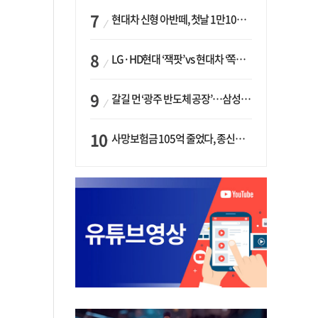
현대차 신형 아반떼, 첫날 1만1094대 계약…역대 최고치 경신
LG·HD현대 ‘잭팟’ vs 현대차 ‘쪽박’…글로벌 사모펀드, 韓 대기업 투자 ‘희비’
갈길 먼 ‘광주 반도체 공장’…삼성·SK, ‘주 52시간제’ 규제 해소 ‘공방’
사망보험금 105억 줄었다, 종신보험·유동화 동시에 ‘주춤’…신한라이프는 401억 급증