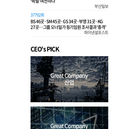
‘족벌’ 여전하다
부산일보
37792회
BS 46곳·SM 45곳·GS 34곳·부영 31곳·KG
27곳…그룹 오너일가 등기임원 조사결과 '충격'
파이낸셜포스트
CEO's PICK