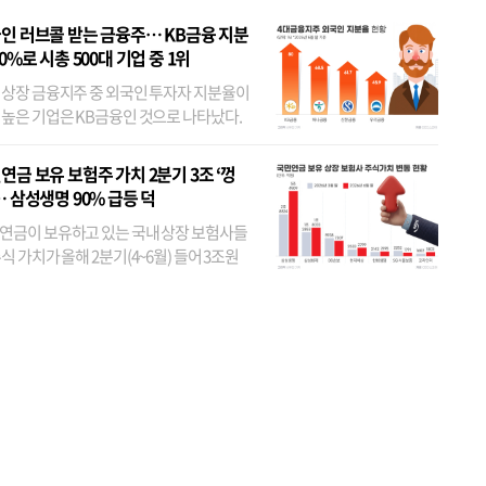
인 러브콜 받는 금융주… KB금융 지분
80%로 시총 500대 기업 중 1위
 상장 금융지주 중 외국인 투자자 지분율이
 높은 기업은 KB금융인 것으로 나타났다.
 외국인 지분율이 가장 낮은 곳은 메리츠금
었다. 특히 KB금융은 지난달 말 기준 해외
연금 보유 보험주 가치 2분기 3조 ‘껑
투자자 지분율이...
… 삼성생명 90% 급등 덕
연금이 보유하고 있는 국내 상장 보험사들
식 가치가 올해 2분기(4~6월) 들어 3조원
이 불어난 것으로 집계됐다. 삼성생명 주가
이 기간 90% 가까이 치솟으면서 전체 증가분
부분을 책임진 덕...