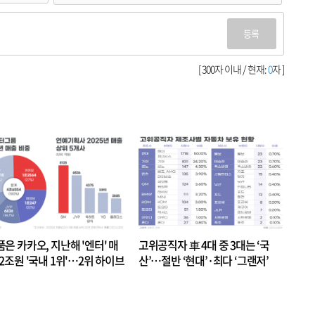
등록
[ 300자 이내 / 현재:
0
자 ]
품은 카카오, 지난해 '엔터' 매
고위공직자 車 4대 중 3대는 ‘국
.2조원 '국내 1위'…2위 하이브
산’…절반 ‘현대’·최다 ‘그랜저’
 JYP 순