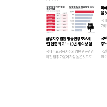
외국
율 
국내
가장
반면
융이
국민
금융지주 임원 평균연령 58.6세
기관
충’
‘전 업종 최고’… 10년 새 여성 임
원은 14배 껑충
국민
국내 주요 금융지주의 임원 평균연령
의 주
이 전 업종 가운데 가장 높은 것으로
가까
나타났다. 금융업 특유의 경험 중심 인
가 
사와 내부 승진 문화가 이어지면서 10
의 대
년새 임원의 평균연령이 높아졌으며,
평균연령이 60대를 기...