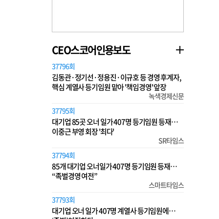
CEO스코어인용보도
37796회
김동관·정기선·정용진·이규호 등 경영 후계자,
핵심 계열사 등기임원 맡아 '책임경영' 앞장
녹색경제신문
37795회
대기업 85곳 오너 일가 407명 등기임원 등재…
이중근 부영 회장 '최다'
SR타임스
37794회
85개 대기업 오너일가 407명 등기임원 등재…
“족벌경영 여전”
스마트타임스
37793회
대기업 오너 일가 407명 계열사 등기임원에…