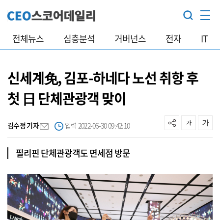
전체뉴스
심층분석
거버넌스
전자
IT
신세계免, 김포-하네다 노선 취항 후
첫 日 단체관광객 맞이
김수정 기자
입력 2022-06-30 09:42:10
필리핀 단체관광객도 면세점 방문