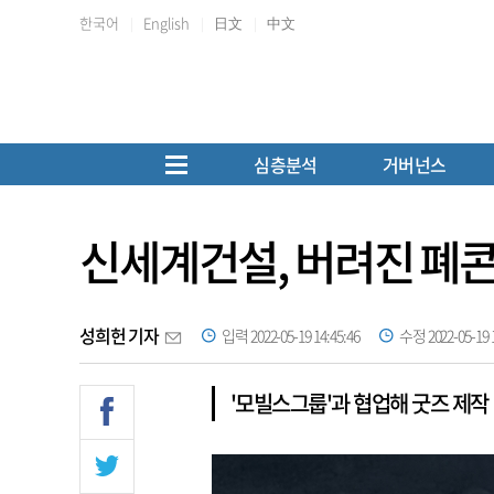
한국어
English
日文
中文
심층분석
거버넌스
신세계건설, 버려진 폐
성희헌 기자
입력 2022-05-19 14:45:46
수정 2022-05-19 1
'모빌스그룹'과 협업해 굿즈 제작