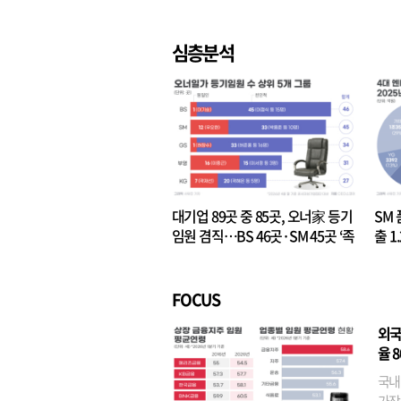
심층분석
대기업 89곳 중 85곳, 오너家 등기
SM 
임원 겸직…BS 46곳·SM 45곳 ‘족
출 1
벌경영’ 고착화
·3위
FOCUS
외국
율 
국내