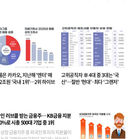
품은 카카오, 지난해 '엔터' 매
고위공직자 車 4대 중 3대는 ‘국
.2조원 '국내 1위'…2위 하이브
산’…절반 ‘현대’·최다 ‘그랜저’
 JYP 순
인 러브콜 받는 금융주… KB금융 지분
80%로 시총 500대 기업 중 1위
 상장 금융지주 중 외국인 투자자 지분율이