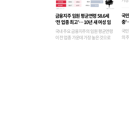
가장
반면
융이
국민
금융지주 임원 평균연령 58.6세
기관
충’
‘전 업종 최고’… 10년 새 여성 임
원은 14배 껑충
국민
국내 주요 금융지주의 임원 평균연령
의 주
이 전 업종 가운데 가장 높은 것으로
가까
나타났다. 금융업 특유의 경험 중심 인
가 
사와 내부 승진 문화가 이어지면서 10
의 대
년새 임원의 평균연령이 높아졌으며,
평균연령이 60대를 기...