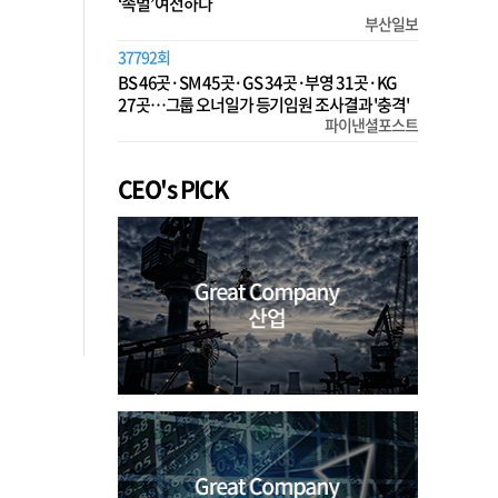
‘족벌’ 여전하다
부산일보
37792회
BS 46곳·SM 45곳·GS 34곳·부영 31곳·KG
27곳…그룹 오너일가 등기임원 조사결과 '충격'
파이낸셜포스트
CEO's PICK