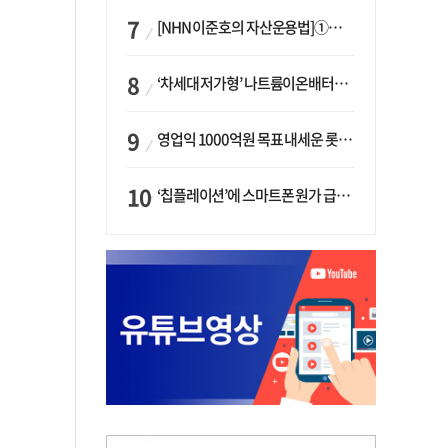
[NHN 이준호의 자산운용법]①이니시오·JLC ‘부동산’-JLC파트너스 ‘투자’…“부동산 담보대출로 투자재원 확보”
‘차세대 저가형’ 나트륨이온배터리 시대 오나…LG화학·에코프로, 상용화 속도낸다
영업익 1000억원 목표 내세운 롯데마트…하반기 ‘오카도’ 시험대
‘칩플레이션’에 스마트폰 원가 급등…삼성전자, ‘엑시노스’ 채택 확대하나