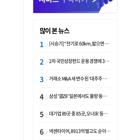
많이 본 뉴스
[시승기] “전기로 60km, 밟으면 462마력”…볼보 XC60 T8의 두 얼굴
2차 국민성장펀드 운용 경쟁에 33개사 몰렸다…신한·하나 등 새 얼굴 대거 합류
거래소 M&A 새 변수 된 ‘대주주 심사’…네이버·두나무 결합도 영향권
삼성 ‘갤Z8’ 일본에서도 물량 동났다…애플 참전 앞두고 선두 수성 ‘시험대’
대기업 89곳 중 85곳, 오너家 등기임원 겸직…BS 46곳·SM 45곳 ‘족벌경영’ 고착화
넥센타이어, 8913억 벌고도 순이익 2억…유럽 세부담에 이익 증발