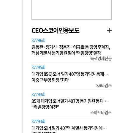
CEO스코어인용보도
37796회
김동관·정기선·정용진·이규호 등 경영 후계자,
핵심 계열사 등기임원 맡아 '책임경영' 앞장
녹색경제신문
37795회
대기업 85곳 오너 일가 407명 등기임원 등재…
이중근 부영 회장 '최다'
SR타임스
37794회
85개 대기업 오너일가 407명 등기임원 등재…
“족벌경영 여전”
스마트타임스
37793회
대기업 오너 일가 407명 계열사 등기임원에…