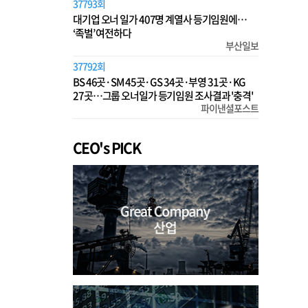
37793회
대기업 오너 일가 407명 계열사 등기임원에…
‘족벌’ 여전하다
부산일보
37792회
BS 46곳·SM 45곳·GS 34곳·부영 31곳·KG
27곳…그룹 오너일가 등기임원 조사결과 '충격'
파이낸셜포스트
CEO's PICK