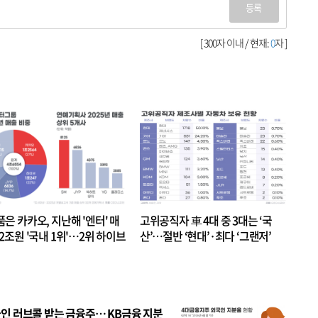
등록
[ 300자 이내 / 현재:
0
자 ]
품은 카카오, 지난해 '엔터' 매
고위공직자 車 4대 중 3대는 ‘국
.2조원 '국내 1위'…2위 하이브
산’…절반 ‘현대’·최다 ‘그랜저’
 JYP 순
인 러브콜 받는 금융주… KB금융 지분