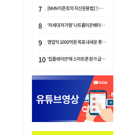
[NHN 이준호의 자산운용법]①이니시오·JLC ‘부동산’-JLC파트너스 ‘투자’…“부동산 담보대출로 투자재원 확보”
‘차세대 저가형’ 나트륨이온배터리 시대 오나…LG화학·에코프로, 상용화 속도낸다
영업익 1000억원 목표 내세운 롯데마트…하반기 ‘오카도’ 시험대
‘칩플레이션’에 스마트폰 원가 급등…삼성전자, ‘엑시노스’ 채택 확대하나