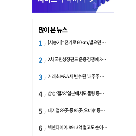
많이 본 뉴스
[시승기] “전기로 60km, 밟으면 462마력”…볼보 XC60 T8의 두 얼굴
2차 국민성장펀드 운용 경쟁에 33개사 몰렸다…신한·하나 등 새 얼굴 대거 합류
거래소 M&A 새 변수 된 ‘대주주 심사’…네이버·두나무 결합도 영향권
삼성 ‘갤Z8’ 일본에서도 물량 동났다…애플 참전 앞두고 선두 수성 ‘시험대’
대기업 89곳 중 85곳, 오너家 등기임원 겸직…BS 46곳·SM 45곳 ‘족벌경영’ 고착화
넥센타이어, 8913억 벌고도 순이익 2억…유럽 세부담에 이익 증발