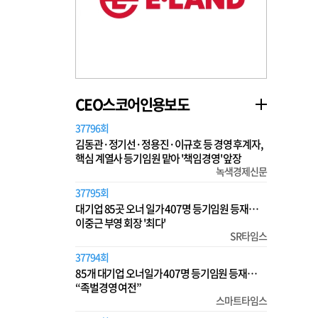
CEO스코어인용보도
37796회
김동관·정기선·정용진·이규호 등 경영 후계자,
핵심 계열사 등기임원 맡아 '책임경영' 앞장
녹색경제신문
37795회
대기업 85곳 오너 일가 407명 등기임원 등재…
이중근 부영 회장 '최다'
SR타임스
37794회
85개 대기업 오너일가 407명 등기임원 등재…
“족벌경영 여전”
스마트타임스