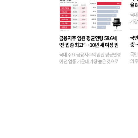
율 
국내
가장
반면
융이
국민
금융지주 임원 평균연령 58.6세
기관
충’
‘전 업종 최고’… 10년 새 여성 임
원은 14배 껑충
국민
국내 주요 금융지주의 임원 평균연령
의 주
이 전 업종 가운데 가장 높은 것으로
가까
나타났다. 금융업 특유의 경험 중심 인
가 
사와 내부 승진 문화가 이어지면서 10
의 대
년새 임원의 평균연령이 높아졌으며,
평균연령이 60대를 기...