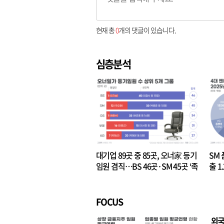
현재 총
0
개의 댓글이 있습니다.
심층분석
대기업 89곳 중 85곳, 오너家 등기
SM 
임원 겸직…BS 46곳·SM 45곳 ‘족
출 1
벌경영’ 고착화
·3위
FOCUS
외국