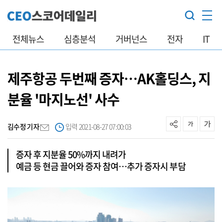
전체뉴스
심층분석
거버넌스
전자
IT
제주항공 두번째 증자…AK홀딩스, 지
분율 '마지노선' 사수
김수정 기자
입력 2021-08-27 07:00:03
증자 후 지분율 50%까지 내려가
예금 등 현금 끌어와 증자 참여…추가 증자시 부담