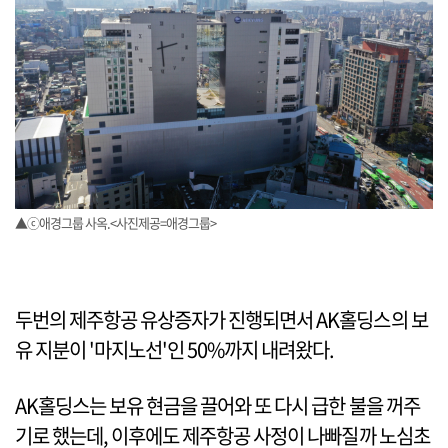
▲ⓒ애경그룹 사옥.<사진제공=애경그룹>
두번의 제주항공 유상증자가 진행되면서 AK홀딩스의 보
유 지분이 '마지노선'인 50%까지 내려왔다.
AK홀딩스는 보유 현금을 끌어와 또 다시 급한 불을 꺼주
기로 했는데, 이후에도 제주항공 사정이 나빠질까 노심초