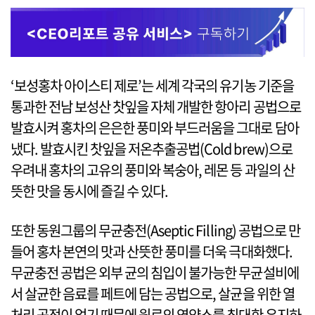
‘보성홍차 아이스티 제로’는 세계 각국의 유기농 기준을
통과한 전남 보성산 찻잎을 자체 개발한 항아리 공법으로
발효시켜 홍차의 은은한 풍미와 부드러움을 그대로 담아
냈다. 발효시킨 찻잎을 저온추출공법(Cold brew)으로
우려내 홍차의 고유의 풍미와 복숭아, 레몬 등 과일의 산
뜻한 맛을 동시에 즐길 수 있다.
또한 동원그룹의 무균충전(Aseptic Filling) 공법으로 만
들어 홍차 본연의 맛과 산뜻한 풍미를 더욱 극대화했다.
무균충전 공법은 외부 균의 침입이 불가능한 무균설비에
서 살균한 음료를 페트에 담는 공법으로, 살균을 위한 열
처리 공정이 없기 때문에 원료의 영양소를 최대한 유지하