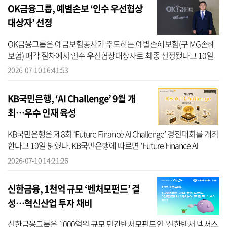
OK금융그룹, 예별손보 ‘인수 우선협상
대상자’ 선정
OK금융그룹은 예금보험공사가 주도하는 예별손해보험(구 MG손해
보험) 매각 절차에서 인수 우선협상대상자로 최종 선정됐다고 10일
밝혔다. OK금융에 따르면 이번 우선협상대상자 선정은 OK금융그룹
2026-07-10 16:41:53
이 단순한 사...
KB국민은행, ‘AI Challenge’ 9월 개
최…우수 인재 육성
KB국민은행은 제8회 ‘Future Finance AI Challenge’ 경진대회를 개최
한다고 10일 밝혔다. KB국민은행에 따르면 ‘Future Finance AI
Challenge’는 인공지능을 활용한 미래 금융 아이디어를 발굴하고 금
2026-07-10 14:21:26
융 AI 분야...
신한금융, 1천억 규모 ‘벤처모펀드’ 결
성…혁신산업 투자 채비
신한금융그룹은 1000억원 규모 민간벤처모펀드인 ‘신한벤처 넥서스