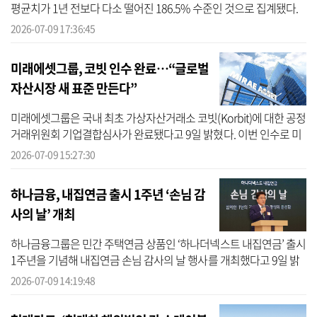
평균치가 1년 전보다 다소 떨어진 186.5% 수준인 것으로 집계됐다.
정부의 잇따른 차보험 합리화 대책과 손보사들의 요율 조정이 맞물리
2026-07-09 17:36:45
면서 ...
미래에셋그룹, 코빗 인수 완료…“글로벌
자산시장 새 표준 만든다”
미래에셋그룹은 국내 최초 가상자산거래소 코빗(Korbit)에 대한 공정
거래위원회 기업결합심사가 완료됐다고 9일 밝혔다. 이번 인수로 미
래에셋은 증권과 자산운용 분야에서 축적해 온 글로벌 투자 역량에
2026-07-09 15:27:30
코빗의...
하나금융, 내집연금 출시 1주년 ‘손님 감
사의 날’ 개최
하나금융그룹은 민간 주택연금 상품인 ‘하나더넥스트 내집연금’ 출시
1주년을 기념해 내집연금 손님 감사의 날 행사를 개최했다고 9일 밝
혔다. 하나금융에 따르면 이번 행사는 금융위원회 혁신금융서비스로
2026-07-09 14:19:48
지정...