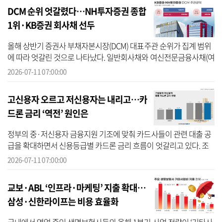
DCM 순위 엇갈렸다…NH투자증권 종합
1위·KB증권 회사채 선두
올해 상반기 증권사 부채자본시장(DCM) 대표주관 순위가 집계 범위
에 따라 엇갈린 것으로 나타났다. 일반회사채와 여신전문금융사채(여
전채), 자산유동화증권(ABS)을 합산한 전체 DCM 대표주관 실적에서
2026-07-11 07:00:00
는 NH투...
고신용자 오르고 저신용자는 내리고…카
드론 금리 ‘역전’ 원인은
정부의 중·저신용자 금융지원 기조에 맞춰 카드사들이 관련 대출 공
급을 확대하면서 신용등급별 카드론 금리 흐름이 엇갈리고 있다. 조
달금리 상승으로 전체 대출금리 인상 압력이 커지는 가운데 고신용자
2026-07-11 07:00:00
의 금리...
교보·ABL ‘인프라·마케팅’ 지출 확대…
삼성·신한라이프는 비용 효율화