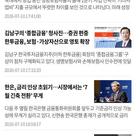
국내에서 영업 중인 생명보험사들의 올해 1분기 사업 전략이 ‘기타사
업비’ 지출 규모에서 뚜렷한 차이를 보인 것으로 나타났다. 미래 성장
동력 확보를 위해 인프라와 마케팅 투자를 확대한 생보사가 있는 반
2026-07-10 17:41:00
면,...
김남구의 ‘종합금융’ 청사진…증권 편중
한투금융, 보험·가상자산으로 영토 확장
김남구 한국투자금융지주(이하 한투금융) 회장의 ‘종합금융그룹’ 구
상이 점차 구체화되고 있다. 생명보험사와 손해보험사 인수전에 잇달
아 참여하는 한편, 증권사를 중심으로 가상자산 거래소 투자에도 나
2026-07-10 17:32:33
서며 ...
한은, 금리 인상 초읽기…시장에서는 ‘7
월 긴축 전환’ 무게
다음 주 열릴 한국은행 금융통화위원회를 앞두고 기준금리 인상 가능
성에 무게가 실리고 있다. 신현송 한국은행 총재가 공개적으로 금리
인상 필요성을 언급한 데 이어, 증권가와 각 연구기관도 잇달아 기준
2026-07-10 16:58:17
금리 ...