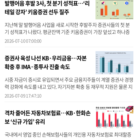
발행어음 후발 3사, 첫 분기 성적표…‘리
테일 강자’ 키움증권 선두 질주
지난해 말 발행어음 사업을 새로 시작한 후발주자 증권사들의 첫 분
기 성적표가 나왔다. 평균잔액 기준 키움증권이 가장 앞섰고 하나증
권과 신한투자증권이 뒤를 이었다. 후발 3사는 모두 평균잔액보다 기
2026-07-10 07:00:00
말잔액...
증권사 육성 나선 KB·우리금융…자본
확충 후 IMA·종투사 진출 속도
시중 자금이 증시로 유입되면서 주요 금융지주들이 계열 증권사 경쟁
력 강화에 속도를 내고 있다. 자기자본 확충 등 재무적 지원은 물론 지
배구조 개선과 계열사 간 협업 확대 등 비재무적 지원까지 병행하며
2026-07-09 17:47:10
증...
격차 줄어든 자동차보험료…KB·한화손
보 ‘신규 가입’ 유리
국내에서 영업 중인 손해보험사들의 개인용 자동차보험료 최대할증