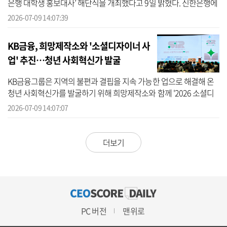
은행 대학생 홍보대사’ 해단식을 개최했다고 9일 밝혔다. 신한은행에
따르면 이번 해단식은 2026년 상반기 동안 진행된 ‘제44기 신한은행
2026-07-09 14:07:39
대학...
KB금융, 희망제작소와 '소셜디자이너 사
업' 추진…청년 사회혁신가 발굴
KB금융그룹은 지역의 불편과 결핍을 지속 가능한 업으로 해결해 온
청년 사회혁신가를 발굴하기 위해 희망제작소와 함께 '2026 소셜디
자이너 사업'을 공동 추진한다고 밝혔다. KB금융에 따르면 이번 사업
2026-07-09 14:07:07
은 오는...
더보기
PC 버전
맨위로