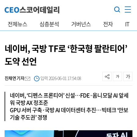
전체뉴스
심층분석
거버넌스
전자
IT
네이버, 국방 TF로 ‘한국형 팔란티어’
도약 선언
진채연 기자
입력 2026-06-01 17:54:08
네이버, ‘디펜스 프론티어’ 신설…FDE·옴니모달 AI 앞세
워 국방 AX 정조준
GPU 서버 구축·국방 AI 데이터센터 추진…빅테크 ‘안보
기술 주도권’ 경쟁