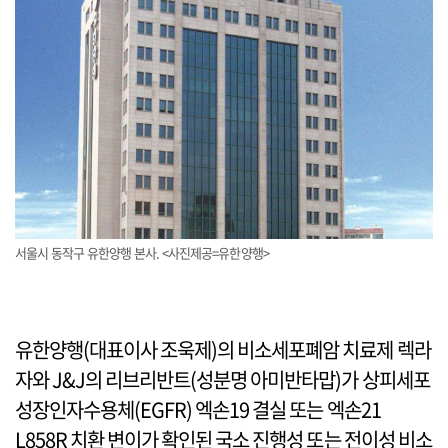
서울시 동작구 유한양행 본사. <사진제공=유한양행>
유한양행(대표이사 조욱제)의 비소세포폐암 치료제 렉라
자와 J&J의 리브리반트(성분명 아미반타맙)가 상피세포
성장인자수용체(EGFR) 엑손19 결실 또는 엑손21
L858R 치환 변이가 확인된 국소 진행성 또는 전이성 비소