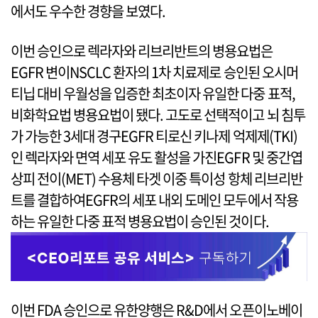
에서도 우수한 경향을 보였다.
이번 승인으로 렉라자와 리브리반트의 병용요법은
EGFR 변이NSCLC 환자의 1차 치료제로 승인된 오시머
티닙 대비 우월성을 입증한 최초이자 유일한 다중 표적,
비화학요법 병용요법이 됐다. 고도로 선택적이고 뇌 침투
가 가능한 3세대 경구EGFR 티로신 키나제 억제제(TKI)
인 렉라자와 면역 세포 유도 활성을 가진EGFR 및 중간엽
상피 전이(MET) 수용체 타겟 이중 특이성 항체 리브리반
트를 결합하여EGFR의 세포 내외 도메인 모두에서 작용
하는 유일한 다중 표적 병용요법이 승인된 것이다.
이번 FDA 승인으로 유한양행은 R&D에서 오픈이노베이