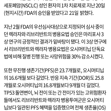
세포폐암(NSCLC) 성인 환자의 1차 치료제로 지난 20일
(현지시간) FDA의 승인을 받았다고 21일 밝혔다.
지난 2월 FDA의 우선심사대상으로 지정되어 심사 중이
던 렉라자와 리브리반트의 병용요법 승인은 마리포사 3
상 연구의 긍정적인 결과가 밑바탕이 됐다. 이 3상 연구에
서 리브리반트와 렉라자 병용요법은 오시머티닙 단독요
법에 비해 질병 진행 또는 사망위험을 30% 감소시켰다.
또한 무진행 생존기간(PFS)은 23.7개월로, 오시머티닙
의 16.6개월 보다 길었다. 반응 지속 기간(DOR)도 25.8
개월로 오시머티닙의 16.8개월보다 9개월 더 길었다.
TP53 돌연변이, 뇌 전이 또는 간 전이가 있는 고위험환자
들에서도 리브리반트와 렉라자 병용투여군은 오시머티
닙보다 일관된 PFS 혜택을 입증했으며 전체 생존율(OS)