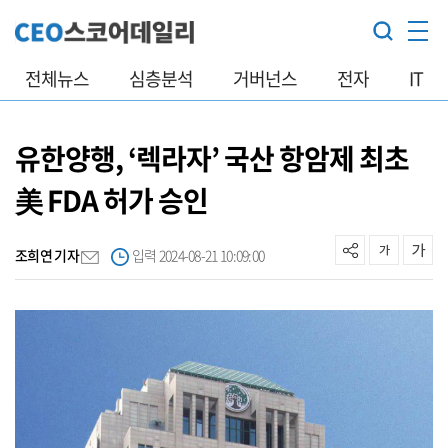
전체뉴스
심층분석
거버넌스
전자
IT
유한양행, ‘렉라자’ 국산 항암제 최초
美 FDA 허가 승인
조희연 기자
입력 2024-08-21 10:09:00