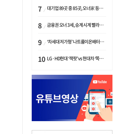
대기업 89곳 중 85곳, 오너家 등기임원 겸직…BS 46곳·SM 45곳 ‘족벌경영’ 고착화
금융권 오너 3세, 승계 시계 빨라지나…한국투자 ‘속도’·미래에셋·메리츠는 ‘거리두기’
‘차세대 저가형’ 나트륨이온배터리 시대 오나…LG화학·에코프로, 상용화 속도낸다
LG·HD현대 ‘잭팟’ vs 현대차 ‘쪽박’…글로벌 사모펀드, 韓 대기업 투자 ‘희비’