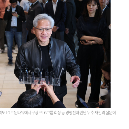
여의도 LG 트윈타워에서 구광모 LG그룹 회장 등 경영진과 만난 뒤 취재진의 질문에