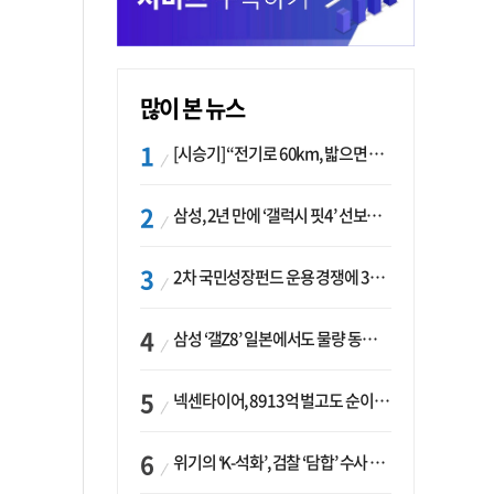
많이 본 뉴스
[시승기] “전기로 60km, 밟으면 462마력”…볼보 XC60 T8의 두 얼굴
삼성, 2년 만에 ‘갤럭시 핏4’ 선보이나…웨어러블 생태계 확장 ‘시동’
2차 국민성장펀드 운용 경쟁에 33개사 몰렸다…신한·하나 등 새 얼굴 대거 합류
삼성 ‘갤Z8’ 일본에서도 물량 동났다…애플 참전 앞두고 선두 수성 ‘시험대’
넥센타이어, 8913억 벌고도 순이익 2억…유럽 세부담에 이익 증발
위기의 ‘K-석화’, 검찰 ‘담합’ 수사 착수…“LG·한화·롯데 등 7개 업체, 8개 제품 가격 담합”