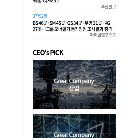
‘족벌’ 여전하다
부산일보
37792회
BS 46곳·SM 45곳·GS 34곳·부영 31곳·KG
27곳…그룹 오너일가 등기임원 조사결과 '충격'
파이낸셜포스트
CEO's PICK