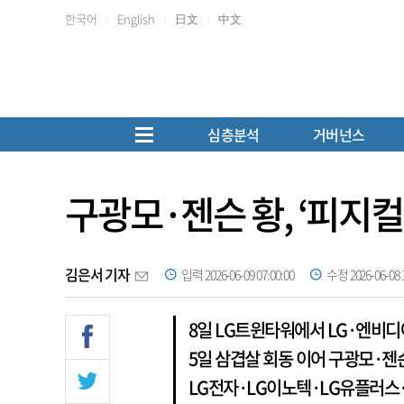
한국어
English
日文
中文
심층분석
거버넌스
구광모·젠슨 황, ‘피지컬
김은서 기자
입력 2026-06-09 07:00:00
수정 2026-06-08 1
8일 LG트윈타워에서 LG·엔비디
5일 삼겹살 회동 이어 구광모·젠슨
LG전자·LG이노텍·LG유플러스