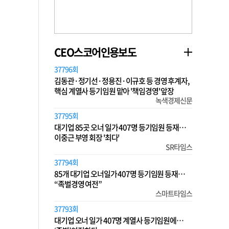
CEO스코어인용보도
37796회
김동관·정기선·정용진·이규호 등 경영 후계자,
핵심 계열사 등기임원 맡아 '책임경영' 앞장
녹색경제신문
37795회
대기업 85곳 오너 일가 407명 등기임원 등재…
이중근 부영 회장 '최다'
SR타임스
37794회
85개 대기업 오너일가 407명 등기임원 등재…
“족벌경영 여전”
스마트타임스
37793회
대기업 오너 일가 407명 계열사 등기임원에…