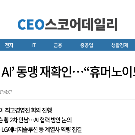
전자
IT
금융
중공업
생활경제
 AI’ 동맹 재확인…“휴머노
7:41:07
아 최고경영진 회의 진행
 황 2차 만남…AI 협력 방안 논의
·LG에너지솔루션 등 계열사 역량 집결