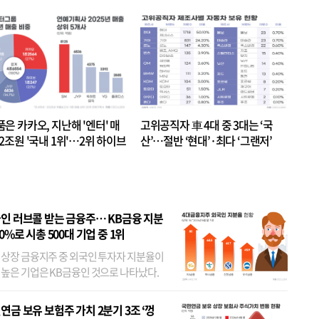
품은 카카오, 지난해 '엔터' 매
고위공직자 車 4대 중 3대는 ‘국
.2조원 '국내 1위'…2위 하이브
산’…절반 ‘현대’·최다 ‘그랜저’
 JYP 순
인 러브콜 받는 금융주… KB금융 지분
80%로 시총 500대 기업 중 1위
 상장 금융지주 중 외국인 투자자 지분율이
 높은 기업은 KB금융인 것으로 나타났다.
 외국인 지분율이 가장 낮은 곳은 메리츠금
었다. 특히 KB금융은 지난달 말 기준 해외
연금 보유 보험주 가치 2분기 3조 ‘껑
투자자 지분율이...