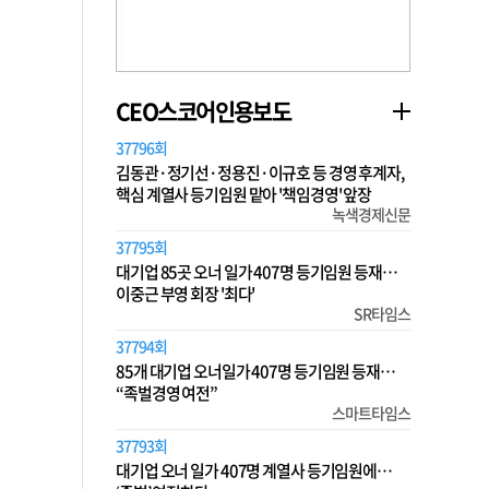
CEO스코어인용보도
37796회
김동관·정기선·정용진·이규호 등 경영 후계자,
핵심 계열사 등기임원 맡아 '책임경영' 앞장
녹색경제신문
37795회
대기업 85곳 오너 일가 407명 등기임원 등재…
이중근 부영 회장 '최다'
SR타임스
37794회
85개 대기업 오너일가 407명 등기임원 등재…
“족벌경영 여전”
스마트타임스
37793회
대기업 오너 일가 407명 계열사 등기임원에…