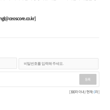
@ceoscore.co.kr]
등록
[ 300자 이내 / 현재:
0
자 ]