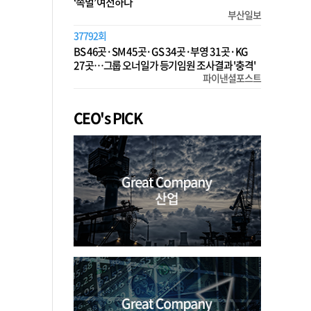
‘족벌’ 여전하다
부산일보
37792회
BS 46곳·SM 45곳·GS 34곳·부영 31곳·KG
27곳…그룹 오너일가 등기임원 조사결과 '충격'
파이낸셜포스트
CEO's PICK