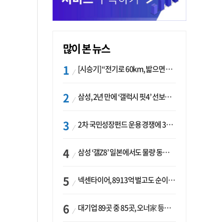
많이 본 뉴스
[시승기] “전기로 60km, 밟으면 462마력”…볼보 XC60 T8의 두 얼굴
삼성, 2년 만에 ‘갤럭시 핏4’ 선보이나…웨어러블 생태계 확장 ‘시동’
2차 국민성장펀드 운용 경쟁에 33개사 몰렸다…신한·하나 등 새 얼굴 대거 합류
삼성 ‘갤Z8’ 일본에서도 물량 동났다…애플 참전 앞두고 선두 수성 ‘시험대’
넥센타이어, 8913억 벌고도 순이익 2억…유럽 세부담에 이익 증발
대기업 89곳 중 85곳, 오너家 등기임원 겸직…BS 46곳·SM 45곳 ‘족벌경영’ 고착화