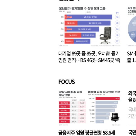
대기업 89곳 중 85곳, 오너家 등기
SM 
임원 겸직…BS 46곳·SM 45곳 ‘족
출 1
벌경영’ 고착화
·3위
FOCUS
외국
율 
국내
가장
반면
융이
국민
금융지주 임원 평균연령 58.6세
기관