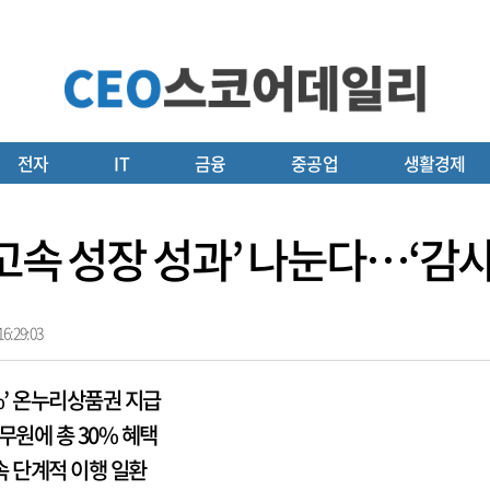
전자
IT
금융
중공업
생활경제
고속 성장 성과’ 나눈다…‘감
6:29:03
0%’ 온누리상품권 지급
무원에 총 30% 혜택
약속 단계적 이행 일환