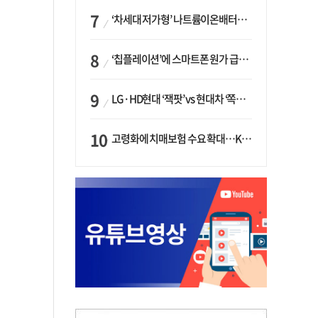
‘차세대 저가형’ 나트륨이온배터리 시대 오나…LG화학·에코프로, 상용화 속도낸다
‘칩플레이션’에 스마트폰 원가 급등…삼성전자, ‘엑시노스’ 채택 확대하나
LG·HD현대 ‘잭팟’ vs 현대차 ‘쪽박’…글로벌 사모펀드, 韓 대기업 투자 ‘희비’
고령화에 치매보험 수요 확대…KB손보·삼성화재가 ‘시장 주도’