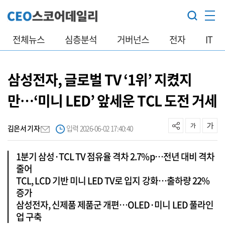
전체뉴스
심층분석
거버넌스
전자
IT
삼성전자, 글로벌 TV ‘1위’ 지켰지
만…‘미니 LED’ 앞세운 TCL 도전 거세
김은서 기자
입력 2026-06-02 17:40:40
1분기 삼성·TCL TV 점유율 격차 2.7%p…전년 대비 격차
줄어
TCL, LCD 기반 미니 LED TV로 입지 강화…출하량 22%
증가
삼성전자, 신제품 제품군 개편…OLED·미니 LED 풀라인
업 구축