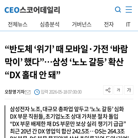
전체뉴스
심층분석
거버넌스
전자
IT
“반도체 ‘위기’ 때 모바일·가전 ‘바람
막이’ 했다”…삼성 ‘노노 갈등’ 확산
“DX 홀대 안 돼”
오창영 기자
입력 2026-05-18 07:00:00
삼성전자 노조, 대규모 총파업 앞두고 ‘노노 갈등’ 심화
DX 부문 직원들, 초기업노조 상대 가처분 절차 돌입
“DX 부문 배제한 채 DS 부문만 보상 실리 챙기기 급급”
최근 20년 간 DX 영업익 합산 242.5조…DS는 264.3조