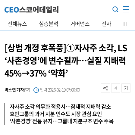
전체뉴스
심층분석
거버넌스
전자
IT
[상법 개정 후폭풍]①자사주 소각, LS
‘사촌경영’에 변수될까…실질 지배력
45%→37% ‘약화’
박소연 기자
입력 2026-02-19 07:00:00
자사주 소각 의무화 적용시…잠재적 지배력 감소
호반그룹의 과거 지분 인수도 시장 관심 요인
‘사촌경영’ 전통 유지…그룹내 지분구조 변수 주목