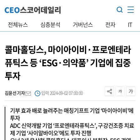
전체뉴스
심층분석
거버넌스
전자
IT
콜마홀딩스, 마이아이비·프로엔테라
퓨틱스 등 ‘ESG·의약품’ 기업에 집중
투자
김윤선 기자
입력 2024-09-02 07:00:00
기부 효과 배로 늘려주는 매칭기프트 기업 ‘마이아이비’에
투자
ADC 신약개발 기업 ‘프로엔테라퓨틱스’, 구강건조증 치료
제 기업 ‘사이알바이오’에도 투자 진행