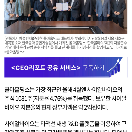
(왼쪽에서 아홉번째)윤상현 콜마홀딩스 대표이사 부회장이 지난 5월14일 서울 서초구
내곡동 소재 한국콜마 종합기술원에서 개최된 콜마홀딩스·한국콜마의 ‘제2회 자율준수
의 날’에서 윤리 규범 준수 서약서를 들고 관계자들과 기념사진을 촬영하고 있다. <자료
=콜마홀딩스>
콜마홀딩스는 가장 최근인 올해 4월엔 사이알바이오의
주식 1081주(지분율 4.76%)를 취득했다. 보유한 사이알
바이오 지분율의 현재 장부가액은 약 2억원이다.
사이알바이오는 타액선 재생 R&D 플랫폼을 이용하여 구