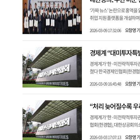
‘가짜 뉴스’ 논란으로 홍역을
취업 지원 플랫폼을 개설하며 
오창영 
2026-03-09 17:32:06
경제계 “대미투자특별
경제계가 ‘한·미전략적투자관
쳤다 한국경제인협회(한경협),
오창영 
2026-03-09 16:45:48
“처리 늦어질수록 
경제계가 ‘한·미전략적투자관
협회(한경협), 대한상공회의소
오창영 
2026-03-03 17:07:13