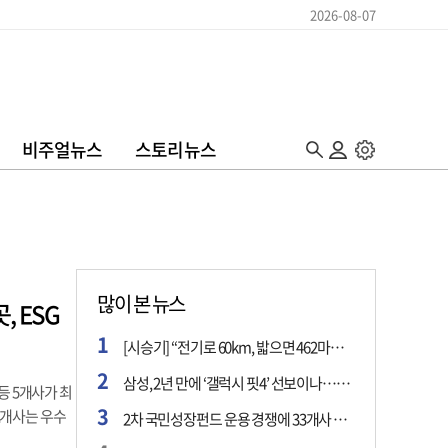
2026-08-07
비주얼뉴스
스토리뉴스
많이 본 뉴스
 ESG
[시승기] “전기로 60km, 밟으면 462마력”…볼보 XC60 T8의 두 얼굴
삼성, 2년 만에 ‘갤럭시 핏4’ 선보이나…웨어러블 생태계 확장 ‘시동’
등 5개사가 최
11개사는 우수
2차 국민성장펀드 운용 경쟁에 33개사 몰렸다…신한·하나 등 새 얼굴 대거 합류