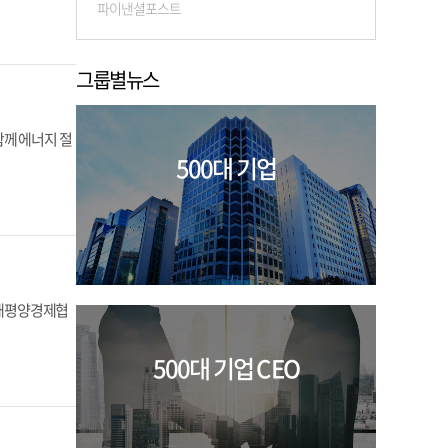
파이낸셜포스트
그룹별뉴스
함께 에너지 절
500대 기업
시아태평양경제협
500대 기업 CEO