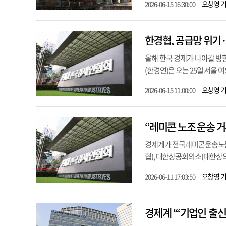
오창영 
2026-06-15 16:30:00
한경협, 공급망 위기
올해 한국 경제가 나아갈 방
(한경연)은 오는 25일 서울 여
오창영 
2026-06-15 11:00:00
“레미콘 노조 운송 거
경제계가 전국레미콘운송노동
협), 대한상공회의소(대한상의
오창영 
2026-06-11 17:03:50
경제계 “‘기업인 출신