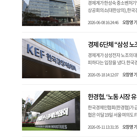
경제계가 한성숙 중소벤처기업
상공회의소(대한상의), 한국경
오창영 
2026-06-08 16:24:46
경제 6단체 “삼성 
경제계가 삼성전자 노조의 대
피하다는 입장을 냈다. 한국경
오창영 
2026-05-18 14:12:07
한경협, ‘노동 시장 
한국경제인협회(한경협)가 급
협은 이달 19일 서울 여의도 F
오창영 
2026-05-11 13:31:35