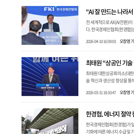
“AI 잘 만드는 나라
전 세계적으로 AX(AI 전환
다. 한국경제인협회(한경협)는 1
오창영 
2026-04-10 16:59:03
최태원 “상공인 기술
최태원 대한상공회의소(대한상의
술 혁신과 생산성 향상을 통해 
오창영 
2026-03-31 18:10:47
한경협, 에너지 절약
한국경제인협회(한경협)가 일상
기화에 따른 에너지 수급 및 