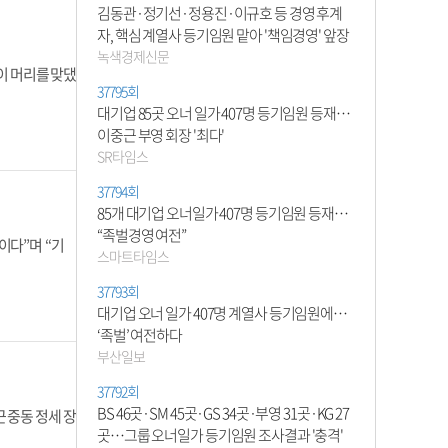
김동관·정기선·정용진·이규호 등 경영 후계
자, 핵심 계열사 등기임원 맡아 '책임경영' 앞장
녹색경제신문
이 머리를 맞댔
37795회
대기업 85곳 오너 일가 407명 등기임원 등재…
이중근 부영 회장 '최다'
SR타임스
37794회
85개 대기업 오너일가 407명 등기임원 등재…
“족벌경영 여전”
이다”며 “기
스마트타임스
37793회
대기업 오너 일가 407명 계열사 등기임원에…
‘족벌’ 여전하다
부산일보
37792회
BS 46곳·SM 45곳·GS 34곳·부영 31곳·KG 27
 중동 정세 장
곳…그룹 오너일가 등기임원 조사결과 '충격'