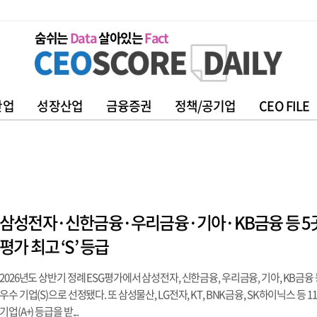
숨쉬는
Data
살아있는
Fact
산업
성장산업
금융증권
정책/공기업
CEO FILE
삼성전자·신한금융·우리금융·기아·KB금융 등 5곳,
평가 최고 ‘S’ 등급
2026년도 상반기 정례 ESG평가에서 삼성전자, 신한금융, 우리금융, 기아, KB금융 
우수 기업(S)으로 선정됐다. 또 삼성물산, LG전자, KT, BNK금융, SK하이닉스 등 
기업(A+) 등급을 받...