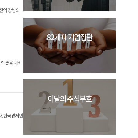
 전역 장병의
82개 대기업집단
의 뜻을 내비
이달의 주식부호
다. 한국경제인