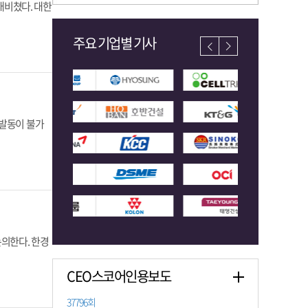
내비쳤다. 대한
주요 기업별 기사
 발동이 불가
의한다. 한경
CEO스코어인용보도
37796회