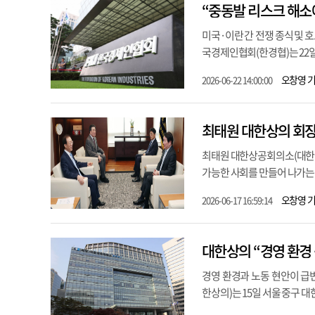
“중동발 리스크 해소
미국·이란 간 전쟁 종식 및 
국경제인협회(한경협)는 22일 
오창영 
2026-06-22 14:00:00
최태원 대한상의 회장
최태원 대한상공회의소(대한상
가능한 사회를 만들어 나가는 데
오창영 
2026-06-17 16:59:14
대한상의 “경영 환경·
경영 환경과 노동 현안이 급
한상의)는 15일 서울 중구 