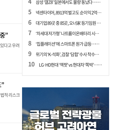
삼성 ‘갤Z8’ 일본에서도 물량 동났다…애플 참전 앞두고 선두 수성 ‘시험대’
넥센타이어, 8913억 벌고도 순이익 2억…유럽 세부담에 이익 증발
대기업 89곳 중 85곳, 오너家 등기임원 겸직…BS 46곳·SM 45곳 ‘족벌경영’ 고착화
‘차세대 저가형’ 나트륨이온배터리 시대 오나…LG화학·에코프로, 상용화 속도낸다
중”
‘칩플레이션’에 스마트폰 원가 급등…삼성전자, ‘엑시노스’ 채택 확대하나
 있다고 우려
위기의 ‘K-석화’, 검찰 ‘담합’ 수사 착수…“LG·한화·롯데 등 7개 업체, 8개 제품 가격 담합”
LG·HD현대 ‘잭팟’ vs 현대차 ‘쪽박’…글로벌 사모펀드, 韓 대기업 투자 ‘희비’
”
 법적 리스크