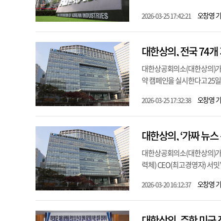
오창영 
2026-03-25 17:42:21
대한상의, 전국 74
대한상공회의소(대한상의)가 
약 캠페인을 실시한다고 25일 
오창영 
2026-03-25 17:32:38
대한상의, ‘가짜 뉴스
대한상공회의소(대한상의)가 ‘
력체) CEO(최고경영자) 서밋’
오창영 
2026-03-20 16:12:37
대한상의, 주한 미군 