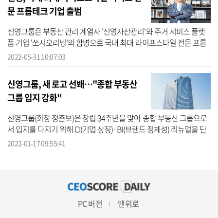
문 프롭테크 기업 출범
신영그룹은 부동산 관리 계열사 '신영자산관리'와 주거 서비스 플랫
폼 기업 '쏘시오리빙'의 합병으로 국내 최대 라이프스타일 전문 프롭
테크 기업이 출범했다고 31일 밝혔다. 이번 합병법인은 '에스엘플랫
2022-05-31 10:07:03
폼'으...
신영그룹, 새 로고 선봬…"종합 부동산
그룹 입지 강화"
신영그룹(회장 정춘보)은 창립 34주년을 맞아 종합 부동산 그룹으로
서 입지를 다지기 위해 CI(기업 상징)·BI(브랜드 정체성) 리뉴얼을 단
행했다고 17일 밝혔다. 이번 리뉴얼은 디자인·컬러 등 심미적인 측면
2022-01-17 09:55:41
은 ...
PC 버전
맨위로