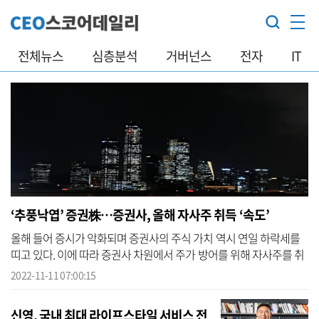
전체뉴스
심층분석
거버넌스
전자
IT
‘추풍낙엽’ 증권株…증권사, 올해 자사주 취득 ‘속도’
올해 들어 증시가 악화되며 증권사의 주식 가치 역시 연일 하락세를
띠고 있다. 이에 따라 증권사 차원에서 주가 방어를 위해 자사주를 취
득한 사례가 올해 크게 늘어난 것으로 확인됐다. 11일 기업데이터연
2022-11-11 07:00:15
구소...
신영, 국내 최대 라이프스타일 서비스 전