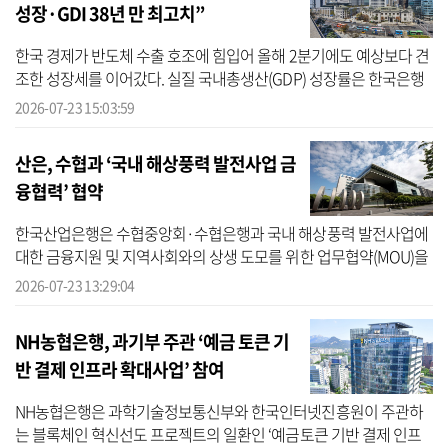
성장·GDI 38년 만 최고치”
한국 경제가 반도체 수출 호조에 힘입어 올해 2분기에도 예상보다 견
조한 성장세를 이어갔다. 실질 국내총생산(GDP) 성장률은 한국은행
전망치를 웃돌았으며, 실질 국내총소득(GDI)은 38년여 만에 최고 증
2026-07-23 15:03:59
가율을 ...
산은, 수협과 ‘국내 해상풍력 발전사업 금
융협력’ 협약
한국산업은행은 수협중앙회·수협은행과 국내 해상풍력 발전사업에
대한 금융지원 및 지역사회와의 상생 도모를 위한 업무협약(MOU)을
체결했다고 23일 밝혔다. 한국산업은행에 따르면 이번 협약은 해상
2026-07-23 13:29:04
풍력 발전...
NH농협은행, 과기부 주관 ‘예금 토큰 기
반 결제 인프라 확대사업’ 참여
NH농협은행은 과학기술정보통신부와 한국인터넷진흥원이 주관하
는 블록체인 혁신선도 프로젝트의 일환인 ‘예금토큰 기반 결제 인프