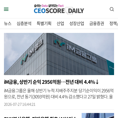
숨쉬는
Data
살아있는
Fact
뉴스
심층분석
특별기획
산업
성장산업
금융증권
정책
iM금융, 상반기 순익 2956억원…전년 대비 4.4%↓
iM금융그룹은 올해 상반기 누적 지배주주지분 당기순이익이 2956억
원으로, 전년 동기(3093억원) 대비 4.4% 감소했다고 27일 밝혔다. 올
해부터 적용된 교육세 요율 변경 등 비(非) 경상적 비용 증가와 자산
2026-07-27 16:44:21
성장...