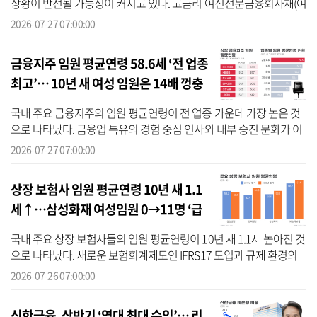
상황이 반전될 가능성이 커지고 있다. 고금리 여신전문금융회사채(여
전채)를 상대적으로 낮은 금리로 차환하며 비용 부담을 덜었으나, 최
2026-07-27 07:00:00
근 기...
금융지주 임원 평균연령 58.6세 ‘전 업종
최고’… 10년 새 여성 임원은 14배 껑충
국내 주요 금융지주의 임원 평균연령이 전 업종 가운데 가장 높은 것
으로 나타났다. 금융업 특유의 경험 중심 인사와 내부 승진 문화가 이
어지면서 10년새 임원의 평균연령이 높아졌으며, 평균연령이 60대를
2026-07-27 07:00:00
기...
상장 보험사 임원 평균연령 10년 새 1.1
세↑…삼성화재 여성임원 0→11명 ‘급
증’
국내 주요 상장 보험사들의 임원 평균연령이 10년 새 1.1세 높아진 것
으로 나타났다. 새로운 보험회계제도인 IFRS17 도입과 규제 환경의
복잡화 등으로 인해 경험이 풍부한 전문 경력직 임원 수요가 늘어난
2026-07-26 07:00:00
데 ...
신한금융, 상반기 ‘역대 최대 순익’… 리