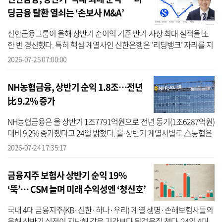
딩금융 탈환 열쇠는 ‘손보사 M&A’
신한금융그룹이 올해 상반기 순이익 기준 반기 사상 최대 실적을 또
한 번 경신했다. 특히 핵심 계열사인 신한은행은 '리딩뱅크' 자리를 지
켜내며 그룹 실적을 견인했다. 다만 신한금융이 ‘리딩금융’ 탈환을
2026-07-25 07:00:00
위...
NH농협금융, 상반기 순익 1.8조…전년
比 9.2% 증가
NH농협금융은 올 상반기 1조7791억원으로 전년 동기(1조6287억원)
대비 9.2% 증가했다고 24일 밝혔다. 올 상반기 계열사별로 △농협은
행 1조1629억원 △NH투자증권 9652억원 △농협생명·손해 1068억
2026-07-24 17:35:17
원 등 전 계열...
금융지주 보험사 상반기 순익 19%
‘뚝’… CSM 늘며 미래 수익성엔 ‘청신호’
국내 4대 금융지주(KB·신한·하나·우리) 계열 생명·손해보험사들의
올해 상반기 실적이 지난해 같은 기간보다 뒷걸음질 쳤다. 24일 4대