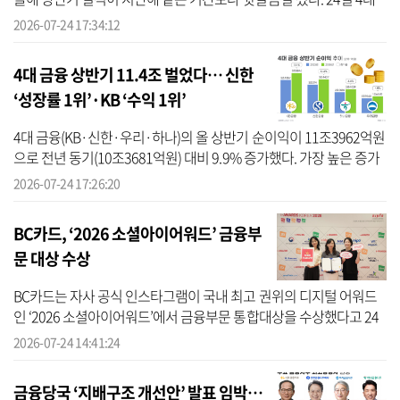
금융지주가 공시한 올해 상반기 실적에 따르면 신한라이프·EZ손보,
2026-07-24 17:34:12
KB라이...
4대 금융 상반기 11.4조 벌었다… 신한
‘성장률 1위’·KB ‘수익 1위’
4대 금융(KB·신한·우리·하나)의 올 상반기 순이익이 11조3962억원
으로 전년 동기(10조3681억원) 대비 9.9% 증가했다. 가장 높은 증가
율을 보인 곳은 신한금융으로 나타났다. 24일 4대 금융의 올 상반기
2026-07-24 17:26:20
실적을 ...
BC카드, ‘2026 소셜아이어워드’ 금융부
문 대상 수상
BC카드는 자사 공식 인스타그램이 국내 최고 권위의 디지털 어워드
인 ‘2026 소셜아이어워드’에서 금융부문 통합대상을 수상했다고 24
일 밝혔다. BC카드에 따르면 소셜아이어워드는 한국인터넷전문가협
2026-07-24 14:41:24
회가 주최...
금융당국 ‘지배구조 개선안’ 발표 임박…