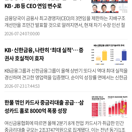
KB·JB 등 CEO 연임 변수로
금융당국이 금융사 최고경영자(CEO)의 3연임을 제한하는 지배구조
개선안을 조만간 발표할 것으로 알려지면서, 현재 차기 수장 인선 절
차를 진행 중인 금융사들에도 직·간접적인 영향을 줄 것으로 보인다.
2026-07-24 07:00:00
특히...
KB·신한금융, 나란히 ‘최대 실적’… 증
권사 호실적이 효자
KB금융그룹과 신한금융그룹이 올해 상반기 또다시 역대 최대 실적을
경신하며 견고한 영업력을 입증했다. 순이익 성장률 면에서는 신한금
융이 앞섰으며, 증권사와 자산운용사 등 비은행 계열사는 물론 은행
2026-07-23 17:44:53
까지 ...
한풀 꺾인 카드사 중금리대출 공급…삼
성카드 홀로 8000억 폭풍 성장
여신금융협회에 따르면 올해 2분기 8개 전업 카드사가 취급한 민간
중금리대출 규모는 2조3747억원으로 집계됐다. 이는 전년 동기(1조