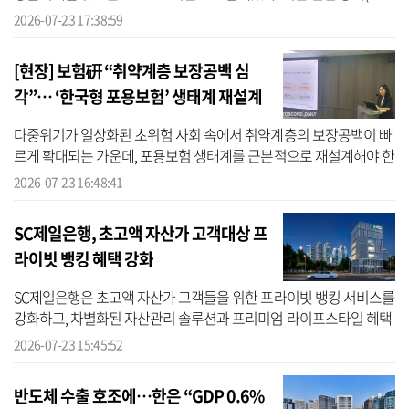
8965억원) 대비 25.21% 늘어난 수준이다. 다만 분기 기준 역대 최대
2026-07-23 17:38:59
치를 기...
[현장] 보험硏 “취약계층 보장공백 심
각”… ‘한국형 포용보험’ 생태계 재설계
시급
다중위기가 일상화된 초위험 사회 속에서 취약계층의 보장공백이 빠
르게 확대되는 가운데, 포용보험 생태계를 근본적으로 재설계해야 한
다는 전문가 목소리가 나왔다. 이 자리에서는 포용보험이 지속 가능
2026-07-23 16:48:41
하려면...
SC제일은행, 초고액 자산가 고객대상 프
라이빗 뱅킹 혜택 강화
SC제일은행은 초고액 자산가 고객들을 위한 프라이빗 뱅킹 서비스를
강화하고, 차별화된 자산관리 솔루션과 프리미엄 라이프스타일 혜택
을 제공하는 특별 프로그램을 선보였다고 23일 밝혔다. 프라이빗 뱅
2026-07-23 15:45:52
킹 서...
반도체 수출 호조에…한은 “GDP 0.6%