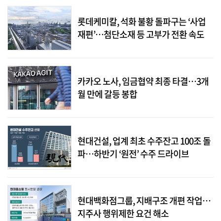
롯데케미칼, 석화 불황 돌파구는 ‘사업
재편’…첨단소재 등 고부가 전환 속도
카카오 노사, 임금협약 최종 타결…3개
월 만에 갈등 봉합
현대건설, 업계 최초 수주잔고 100조 돌
파…하반기 ‘원전’ 수주 드라이브
현대백화점그룹, 지배구조 개편 작업…
지주사 행위제한 요건 해소