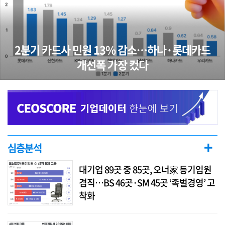
2분기 카드사 민원 13% 감소…하나·롯데카드
개선폭 가장 컸다
+
심층분석
대기업 89곳 중 85곳, 오너家 등기임원
겸직…BS 46곳·SM 45곳 ‘족벌경영’ 고
착화