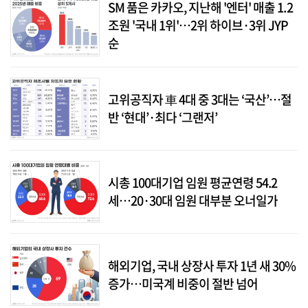
SM 품은 카카오, 지난해 '엔터' 매출 1.2
조원 '국내 1위'…2위 하이브·3위 JYP
순
고위공직자 車 4대 중 3대는 ‘국산’…절
반 ‘현대’·최다 ‘그랜저’
시총 100대기업 임원 평균연령 54.2
세…20·30대 임원 대부분 오너일가
해외기업, 국내 상장사 투자 1년 새 30%
증가…미국계 비중이 절반 넘어