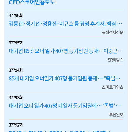
CEO스코어인용보도
37796회
김동관·정기선·정용진·이규호 등 경영 후계자, 핵심 계열사 등기임원 맡아 '책임경영' 앞장
녹색경제신문
37795회
대기업 85곳 오너 일가 407명 등기임원 등재…이중근 부영 회장 '최다'
SR타임스
37794회
85개 대기업 오너일가 407명 등기임원 등재… “족벌경영 여전”
스마트타임스
37793회
대기업 오너 일가 407명 계열사 등기임원에… ‘족벌’ 여전하다
부산일보
37792회