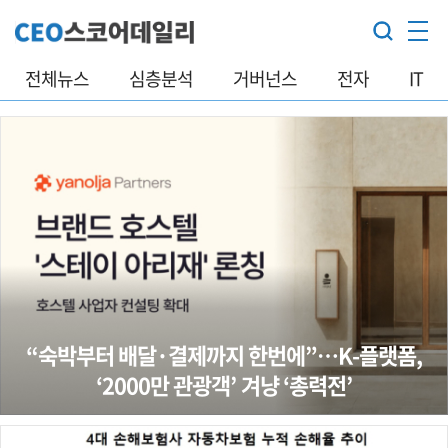
전체뉴스
심층분석
거버넌스
전자
IT
“숙박부터 배달·결제까지 한번에”…K-플랫폼,
‘2000만 관광객’ 겨냥 ‘총력전’