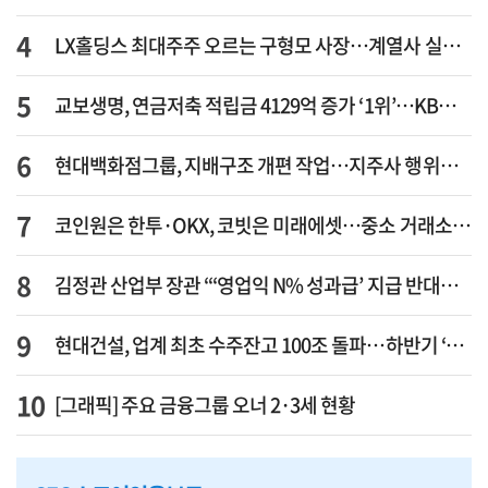
LX홀딩스 최대주주 오르는 구형모 사장…계열사 실적 개선 ‘과제’
교보생명, 연금저축 적립금 4129억 증가 ‘1위’…KB라이프는 최대 감소율
현대백화점그룹, 지배구조 개편 작업…지주사 행위제한 요건 해소
코인원은 한투·OKX, 코빗은 미래에셋…중소 거래소 ‘금융 동맹’ 승부수
김정관 산업부 장관 “‘영업익 N% 성과급’ 지급 반대…주주·투자자 이익 반해”
현대건설, 업계 최초 수주잔고 100조 돌파…하반기 ‘원전’ 수주 드라이브
[그래픽] 주요 금융그룹 오너 2·3세 현황