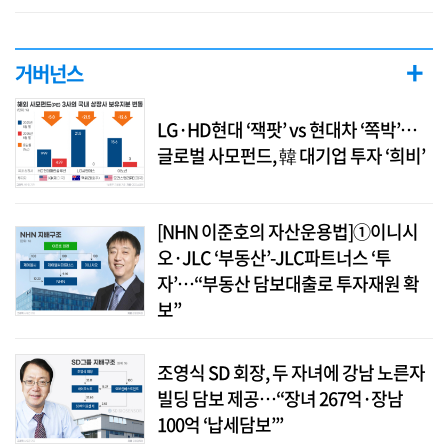
+
거버넌스
LG·HD현대 ‘잭팟’ vs 현대차 ‘쪽박’…
글로벌 사모펀드, 韓 대기업 투자 ‘희비’
[NHN 이준호의 자산운용법]①이니시
오·JLC ‘부동산’-JLC파트너스 ‘투
자’…“부동산 담보대출로 투자재원 확
보”
조영식 SD 회장, 두 자녀에 강남 노른자
빌딩 담보 제공…“장녀 267억·장남
100억 ‘납세담보’”