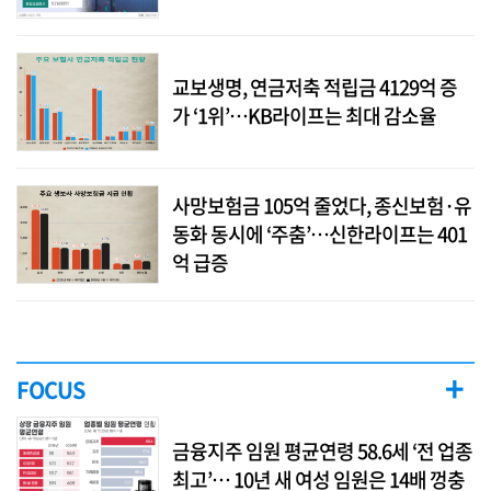
교보생명, 연금저축 적립금 4129억 증
가 ‘1위’…KB라이프는 최대 감소율
사망보험금 105억 줄었다, 종신보험·유
동화 동시에 ‘주춤’…신한라이프는 401
억 급증
+
FOCUS
금융지주 임원 평균연령 58.6세 ‘전 업종
최고’… 10년 새 여성 임원은 14배 껑충