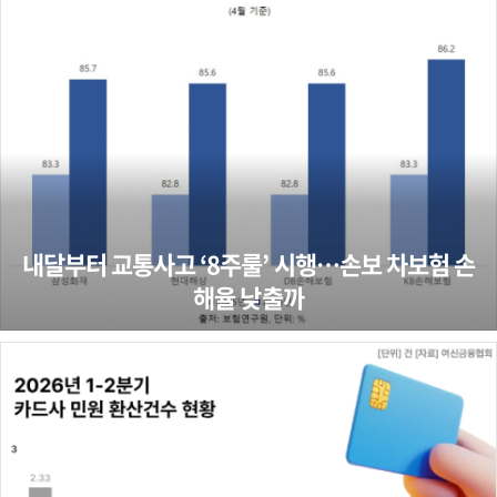
내달부터 교통사고 ‘8주룰’ 시행…손보 차보험 손
해율 낮출까