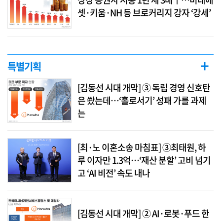
셋·키움·NH 등 브로커리지 강자 ‘강세’
+
특별기획
[김동선 시대 개막] ③ 독립 경영 신호탄
은 쐈는데…‘홀로서기’ 성패 가를 과제
는
[최·노 이혼소송 마침표] ③최태원, 하
루 이자만 1.3억…‘재산 분할’ 고비 넘기
고 ‘AI 비전’ 속도 내나
[김동선 시대 개막] ② AI·로봇·푸드 한