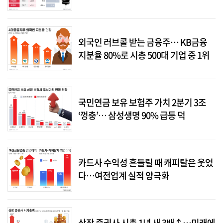
외국인 러브콜 받는 금융주… KB금융
지분율 80%로 시총 500대 기업 중 1위
국민연금 보유 보험주 가치 2분기 3조
‘껑충’… 삼성생명 90% 급등 덕
카드사 수익성 흔들릴 때 캐피탈은 웃었
다…여전업계 실적 양극화
상장 증권사 시총 1년 새 3배↑…미래에