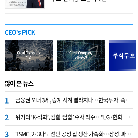
CEO's PICK
많이 본 뉴스
금융권 오너 3세, 승계 시계 빨라지나…한국투자 ‘속도’·미래에셋·메리츠는 ‘거리두기’
위기의 ‘K-석화’, 검찰 ‘담합’ 수사 착수…“LG·한화·롯데 등 7개 업체, 8개 제품 가격 담합”
TSMC, 2·3나노 선단 공정 칩 생산 가속화…삼성, 파운드리 확장 변수 맞나