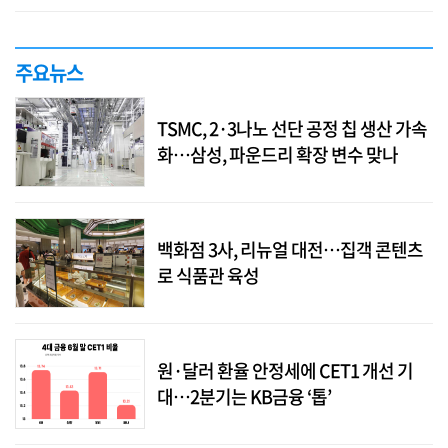
주요뉴스
TSMC, 2·3나노 선단 공정 칩 생산 가속
화…삼성, 파운드리 확장 변수 맞나
백화점 3사, 리뉴얼 대전…집객 콘텐츠
로 식품관 육성
원·달러 환율 안정세에 CET1 개선 기
대…2분기는 KB금융 ‘톱’