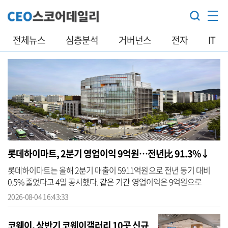
전체뉴스
심층분석
거버넌스
전자
IT
롯데하이마트, 2분기 영업이익 9억원…전년比 91.3%↓
롯데하이마트는 올해 2분기 매출이 5911억원으로 전년 동기 대비
0.5% 줄었다고 4일 공시했다. 같은 기간 영업이익은 9억원으로
91.3% 감소했다. 다만 지난해 2분기 일회성 요인으로 발생했던 부가
2026-08-04 16:43:33
세 환급(66억...
코웨이, 상반기 코웨이갤러리 10곳 신규