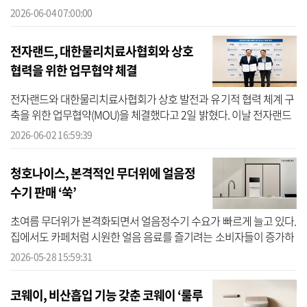
차입금 증가와 현금성 자산 감소로 재무 부담도 가중되고 있다. 회사
2026-06-04 07:00:00
는 ‘헬...
전자랜드, 대한물리치료사협회와 상호
협력을 위한 업무협약 체결
전자랜드와 대한물리치료사협회가 상호 발전과 유기적 협력 체계 구
축을 위한 업무협약(MOU)을 체결했다고 2일 밝혔다. 이날 전자랜드
에 따르면 지난 1일 서울 용산구에 위치한 전자랜드 본사에서 김형영
2026-06-02 16:59:39
전자랜...
청호나이스, 본격적인 무더위에 얼음정
수기 판매 ‘쑥’
초여름 무더위가 본격화되면서 얼음정수기 수요가 빠르게 늘고 있다.
집에서도 카페처럼 시원한 얼음 음료를 즐기려는 소비자들이 증가하
면서 얼음정수기는 여름철 대표 가전으로 주목받고 있다. 특히 최근
2026-05-28 15:59:31
에는 ...
코웨이, 비산흡입 기능 갖춘 코웨이 ‘룰루