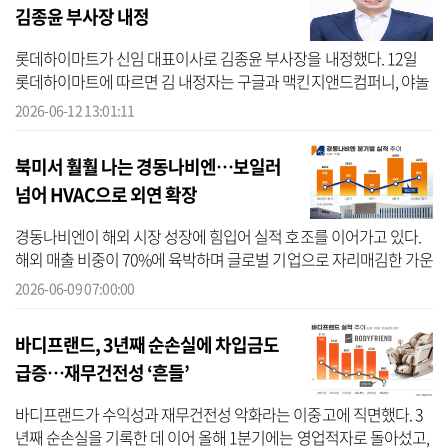
김종윤 부사장 내정
롯데하이마트가 신임 대표이사로 김종윤 부사장을 내정했다. 12일
롯데하이마트에 따르면 김 내정자는 구글과 맥킨지앤드컴퍼니, 야놀
자 등에서 경력을 쌓으며 전략 수립, 마케팅, 신규 사업 개발 분야의 전
2026-06-12 13:01:11
문성...
북미서 훨훨 나는 경동나비엔…보일러
넘어 HVAC으로 외연 확장
경동나비엔이 해외 시장 성장에 힘입어 실적 호조를 이어가고 있다.
해외 매출 비중이 70%에 육박하며 글로벌 기업으로 자리매김한 가운
데 보일러 중심 사업을 넘어 냉난방·공조(HVAC)를 아우르는 종합 에
2026-06-09 07:00:00
너지 솔...
바디프랜드, 3년째 순손실에 차입금도
급증…재무건전성 ‘흔들’
바디프랜드가 수익성과 재무건전성 악화라는 이중고에 직면했다. 3
년째 순손실을 기록한 데 이어 올해 1분기에는 영업적자로 돌아섰고,