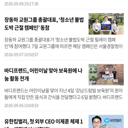
영업이익은 18.8% 늘었다. 국내 사업 매출은 전년 동기 대비 9.5% 성
2026-05-08 10:27:36
장...
장동하 교원그룹 총괄대표, ‘청소년 불법
도박 근절 캠페인’ 동참
장동하 교원그룹 총괄대표가 ‘청소년 불법도박 근절 릴레이 캠페
인’에 참여했다. 7일 교원그룹에 따르면 해당 캠페인은 서울경찰청이
주관하는 공익 활동이다. 온라인과 모바일을 통해 확산되는 청소년
2026-05-07 10:50:57
대상 불...
바디프랜드, 어린이날 맞아 보육원에 나
눔 활동 전개
바디프랜드는 어린이날을 맞아 지난 4일 ‘강남드림빌 보육원’의 원아
들에게 직접 만든 음식과 간식을 전달했다고 6일 밝혔다. 바디프랜드
는 2016년 첫 인연을 맺은 강남드림빌 보육원에 11년째 꾸준한 나눔
2026-05-06 10:08:53
활동...
유한킴벌리, 첫 외부 CEO 이제훈 체제 1