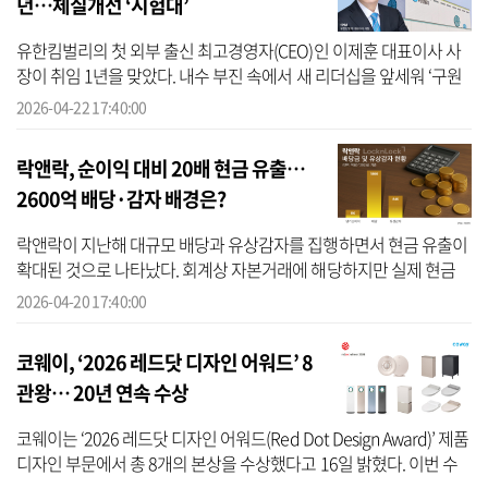
년…체질개선 ‘시험대’
유한킴벌리의 첫 외부 출신 최고경영자(CEO)인 이제훈 대표이사 사
장이 취임 1년을 맞았다. 내수 부진 속에서 새 리더십을 앞세워 ‘구원
투수’로 등판했지만, 취임 후 첫 성적표에서 수익성이 악화되며 체질
2026-04-22 17:40:00
개선...
락앤락, 순이익 대비 20배 현금 유출…
2600억 배당·감자 배경은?
락앤락이 지난해 대규모 배당과 유상감자를 집행하면서 현금 유출이
확대된 것으로 나타났다. 회계상 자본거래에 해당하지만 실제 현금
유출 규모가 크다는 점에서 통상적인 주주환원 범위를 넘어선 것 아
2026-04-20 17:40:00
니냐는 ...
코웨이, ‘2026 레드닷 디자인 어워드’ 8
관왕… 20년 연속 수상
코웨이는 ‘2026 레드닷 디자인 어워드(Red Dot Design Award)’ 제품
디자인 부문에서 총 8개의 본상을 수상했다고 16일 밝혔다. 이번 수