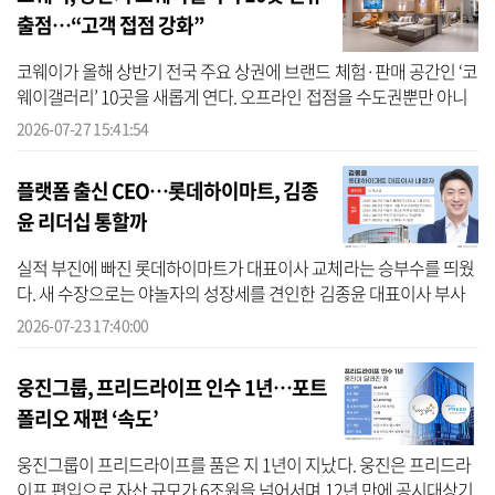
출점…“고객 접점 강화”
코웨이가 올해 상반기 전국 주요 상권에 브랜드 체험·판매 공간인 ‘코
웨이갤러리’ 10곳을 새롭게 연다. 오프라인 접점을 수도권뿐만 아니
라 영남·호남 등 주요 거점 도시로 확대해 지역 고객과의 접점을 넓히
2026-07-27 15:41:54
고 ...
플랫폼 출신 CEO…롯데하이마트, 김종
윤 리더십 통할까
실적 부진에 빠진 롯데하이마트가 대표이사 교체라는 승부수를 띄웠
다. 새 수장으로는 야놀자의 성장세를 견인한 김종윤 대표이사 부사
장이 내정됐다. 비(非)가전 출신인 김 내정자가 플랫폼 기업에서 쌓은
2026-07-23 17:40:00
혁신 ...
웅진그룹, 프리드라이프 인수 1년…포트
폴리오 재편 ‘속도’
웅진그룹이 프리드라이프를 품은 지 1년이 지났다. 웅진은 프리드라
이프 편입으로 자산 규모가 6조원을 넘어서며 12년 만에 공시대상기