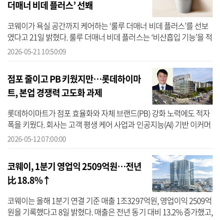
더매너 비데 플러스’ 선봬
코웨이가 욕실 공간까지 케어하는 ‘룰루 더매너 비데 플러스’를 선보
였다고 21일 밝혔다. 룰루 더매너 비데 플러스는 ‘비산흡입 기능’을 적
용했다. 변기 물을 내릴 때 발생하는 미세 물방울과 세균을 흡입한다.
2026-05-21 10:50:09
...
점포 줄이고 PB 키웠지만…롯데하이마
트, 본업 경쟁력 고도화 과제
롯데하이마트가 점포 효율화와 자체 브랜드(PB) 강화 노력에도 적자
폭을 키웠다. 회사는 고객 평생 케어 사업과 인공지능(AI) 기반 이커머
스 등 신사업 카드를 꺼내들었지만, 온라인 중심 소비가 굳어진 상황
2026-05-12 07:00:00
에서...
코웨이, 1분기 영업익 2509억원…전년
比 18.8%↑
코웨이는 올해 1분기 연결 기준 매출 1조3297억원, 영업이익 2509억
원을 기록했다고 8일 밝혔다. 매출은 전년 동기 대비 13.2% 증가했고,