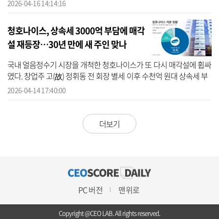
상작 모두 지난 3월 iF 디자인 어워드에서도 본상을 수상한 제품으로,
2026-04-16 14:14:16
코...
청호나이스, 상속세 3000억 부담에 매각
설 재등장…30년 만에 새 주인 맞나
국내 얼음정수기 시장을 개척한 청호나이스가 또 다시 매각설에 휩싸
였다. 창업주 고(故) 정휘동 전 회장 별세 이후 수천억 원대 상속세 부
담이 매각 추진의 배경으로 지목된다. 다만 노조의 반발이 거센데다,
2026-04-14 17:40:00
이...
더보기
PC 버전
맨위로
Copyright @CEO LAB. All rights reserved.