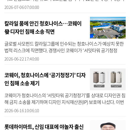
업집단에 재진입했다. 프리드라이프는 그룹의 새 캐시카우로 자리매
2026-07-06 07:00:00
김했고, ...
칼라일 품에 안긴 청호나이스…코웨이
發 디자인 침해 소송 직면
글로벌 사모펀드 칼라일그룹에 인수되는 청호나이스가 예상치 못한
법적 리스크에 직면했다. 경쟁사인 코웨이가 ‘서밋타워 공기청정
기’를 상대로 디자인권 침해금지 소송을 제기하면서다. 업계에서는
2026-06-22 17:40:00
양사 간 지...
코웨이, 청호나이스에 ‘공기청정기’ 디자
인 침해 소송 제기
코웨이가 청호나이스의 ‘서밋타워 공기청정기’를 상대로 디자인권 침
해 금지 소송을 제기하며 디자인 지식재산권(IP) 보호에 나섰다. 이번
소송은 코웨이가 지난 1월 신설한 디자인 모니터링 태스크포스(TF)가
2026-06-16 10:06:10
추...
롯데하이마트, 신임 대표에 야놀자 출신