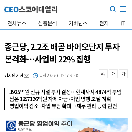
전체뉴스
심층분석
거버넌스
전자
IT
종근당, 2.2조 배곧 바이오단지 투자
본격화…사업비 22% 집행
김지원 기자
입력 2026-06-12 17:30:00
3925억원 신규 시설 투자 결정…현재까지 4874억 투입
남은 1조7126억원 자체 자금·차입 병행 조달 계획
영업이익 감소·차입 부담 확대…재무 관리 능력 관건