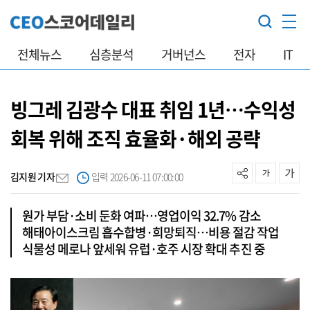
전체뉴스
심층분석
거버넌스
전자
IT
빙그레 김광수 대표 취임 1년…수익성
회복 위해 조직 효율화·해외 공략
김지원 기자
입력 2026-06-11 07:00:00
원가 부담·소비 둔화 여파…영업이익 32.7% 감소
해태아이스크림 흡수합병·희망퇴직…비용 절감 작업
식물성 메로나 앞세워 유럽·호주 시장 확대 추진 중