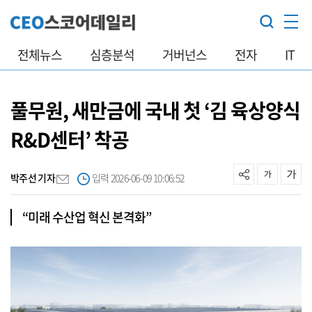
전체뉴스
심층분석
거버넌스
전자
IT
풀무원, 새만금에 국내 첫 ‘김 육상양식
R&D센터’ 착공
박주선 기자
입력 2026-06-09 10:06:52
“미래 수산업 혁신 본격화”