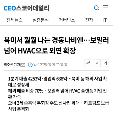
전체뉴스
심층분석
거버넌스
전자
IT
북미서 훨훨 나는 경동나비엔…보일러
넘어 HVAC으로 외연 확장
박주선 기자
입력 2026-06-09 07:00:00
1분기 매출 4253억·영업익 638억…북미 등 해외 사업 확
대로 성장세
해외 매출 비중 70%…보일러 넘어 HVAC 플랫폼 기업 전
환 가속
오너 3세 손흥락 부회장 주도 신사업 확대…히트펌프 보급
사업 본격화