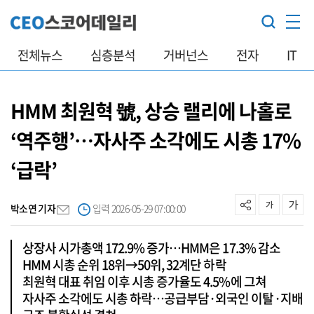
전체뉴스
심층분석
거버넌스
전자
IT
HMM 최원혁 號, 상승 랠리에 나홀로
‘역주행’…자사주 소각에도 시총 17%
‘급락’
박소연 기자
입력 2026-05-29 07:00:00
상장사 시가총액 172.9% 증가…HMM은 17.3% 감소
HMM 시총 순위 18위→50위, 32계단 하락
최원혁 대표 취임 이후 시총 증가율도 4.5%에 그쳐
자사주 소각에도 시총 하락…공급부담·외국인 이탈·지배