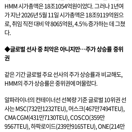
HMM 시가총액은 18조1054억원이었다. 그러나 1년여
가 지난 2026년 5월 11일 시가총액은 18조9119억원으
로, 취임 직전 대비 약 8065억원, 4.5% 증가하는 데 그쳤
다.
◆글로벌 선사 중 최악은 아니지만…주가 상승률 중위
권
같은 기간 글로벌 주요 선사의 주가 상승률과 비교해도,
HMM의 주가 상승률은 중위권에 머물렀다.
알파라이너의 컨테이너선 선복량 기준 글로벌 10위권 선
사는 MSC(732만1232TEU), 머스크(467만7494TEU),
CMA CGM(431만7130TEU), COSCO(359만
9567TEU), 하팍로이드(239만9165TEU), ONE(214만