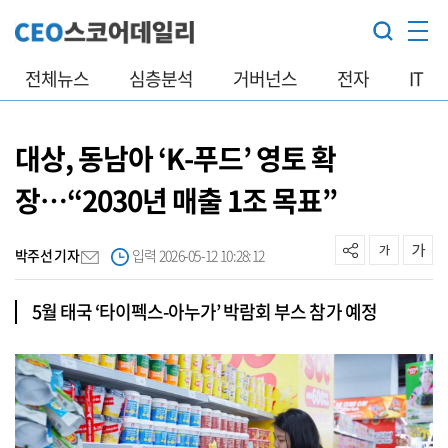
전체뉴스
심층분석
거버넌스
전자
IT
대상, 동남아 ‘K-푸드’ 영토 확
장…“2030년 매출 1조 목표”
박주선 기자
입력 2026-05-12 10:28:12
5월 태국 ‘타이펙스-아누가’ 박람회 부스 참가 예정