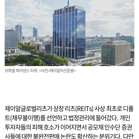
브뤼셀 파이낸스 타위. <사진=제이알자산운용>
제이알글로벌리츠가 상장 리츠(REITs) 사상 최초로 디폴
트(채무불이행)를 선언하고 법정관리에 들어갔다. 개인
투자자들의 피해 호소가 이어지면서 공모채 인수단 증권
사들에 대한 불완전판매 논란도 확산하는 분위기다. 다만