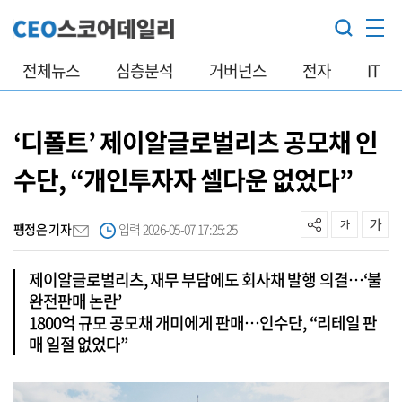
전체뉴스
심층분석
거버넌스
전자
IT
‘디폴트’ 제이알글로벌리츠 공모채 인
수단, “개인투자자 셀다운 없었다”
팽정은 기자
입력 2026-05-07 17:25:25
제이알글로벌리츠, 재무 부담에도 회사채 발행 의결…‘불
완전판매 논란’
1800억 규모 공모채 개미에게 판매…인수단, “리테일 판
매 일절 없었다”