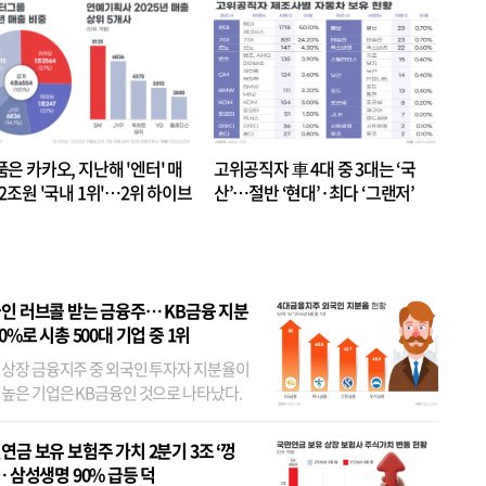
품은 카카오, 지난해 '엔터' 매
고위공직자 車 4대 중 3대는 ‘국
.2조원 '국내 1위'…2위 하이브
산’…절반 ‘현대’·최다 ‘그랜저’
 JYP 순
인 러브콜 받는 금융주… KB금융 지분
80%로 시총 500대 기업 중 1위
 상장 금융지주 중 외국인 투자자 지분율이
 높은 기업은 KB금융인 것으로 나타났다.
 외국인 지분율이 가장 낮은 곳은 메리츠금
었다. 특히 KB금융은 지난달 말 기준 해외
연금 보유 보험주 가치 2분기 3조 ‘껑
투자자 지분율이...
… 삼성생명 90% 급등 덕