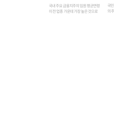
원은 14배 껑충
국민
국내 주요 금융지주의 임원 평균연령
의 주
이 전 업종 가운데 가장 높은 것으로
가까
나타났다. 금융업 특유의 경험 중심 인
가 
사와 내부 승진 문화가 이어지면서 10
의 대
년새 임원의 평균연령이 높아졌으며,
평균연령이 60대를 기...