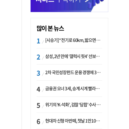
많이 본 뉴스
[시승기] “전기로 60km, 밟으면 462마력”…볼보 XC60 T8의 두 얼굴
삼성, 2년 만에 ‘갤럭시 핏4’ 선보이나…웨어러블 생태계 확장 ‘시동’
2차 국민성장펀드 운용 경쟁에 33개사 몰렸다…신한·하나 등 새 얼굴 대거 합류
금융권 오너 3세, 승계 시계 빨라지나…한국투자 ‘속도’·미래에셋·메리츠는 ‘거리두기’
위기의 ‘K-석화’, 검찰 ‘담합’ 수사 착수…“LG·한화·롯데 등 7개 업체, 8개 제품 가격 담합”
현대차 신형 아반떼, 첫날 1만1094대 계약…역대 최고치 경신