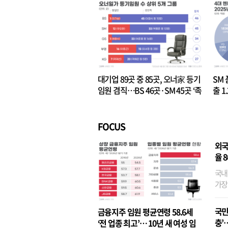
대기업 89곳 중 85곳, 오너家 등기
SM 
임원 겸직…BS 46곳·SM 45곳 ‘족
출 1
벌경영’ 고착화
·3위
FOCUS
외국
율 
국내
가장
반면
융이
국민
금융지주 임원 평균연령 58.6세
기관
충’
‘전 업종 최고’… 10년 새 여성 임