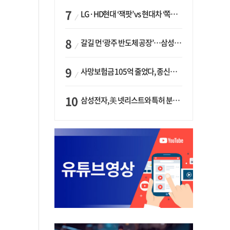
LG·HD현대 ‘잭팟’ vs 현대차 ‘쪽박’…글로벌 사모펀드, 韓 대기업 투자 ‘희비’
갈길 먼 ‘광주 반도체 공장’…삼성·SK, ‘주 52시간제’ 규제 해소 ‘공방’
사망보험금 105억 줄었다, 종신보험·유동화 동시에 ‘주춤’…신한라이프는 401억 급증
삼성전자, 美 넷리스트와 특허 분쟁 종료…“5년 간 1.3조 라이선스비 지급”