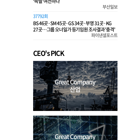
‘족벌’ 여전하다
부산일보
37792회
BS 46곳·SM 45곳·GS 34곳·부영 31곳·KG
27곳…그룹 오너일가 등기임원 조사결과 '충격'
파이낸셜포스트
CEO's PICK