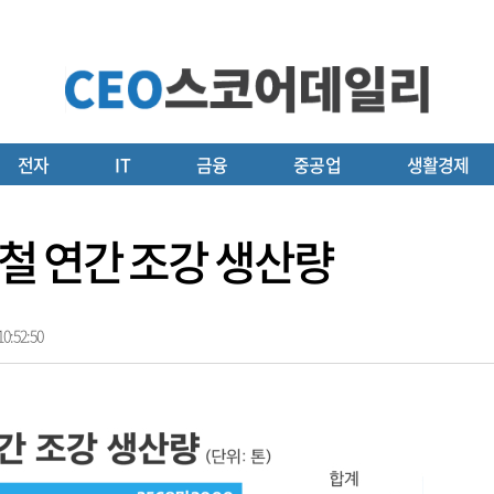
전자
IT
금융
중공업
생활경제
철 연간 조강 생산량
0:52:50