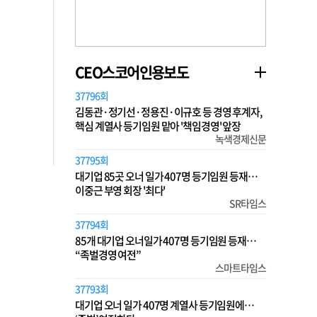
CEO스코어인용보도
37796회
김동관·정기선·정용진·이규호 등 경영 후계자,
핵심 계열사 등기임원 맡아 '책임경영' 앞장
녹색경제신문
37795회
대기업 85곳 오너 일가 407명 등기임원 등재…
이중근 부영 회장 '최다'
SR타임스
37794회
85개 대기업 오너일가 407명 등기임원 등재…
“족벌경영 여전”
스마트타임스
37793회
대기업 오너 일가 407명 계열사 등기임원에…