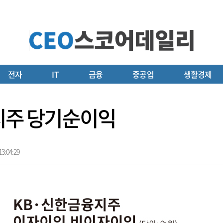
전자
IT
금융
중공업
생활경제
융지주 당기순이익
3:04:29