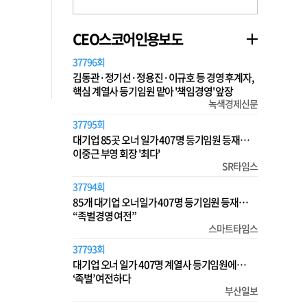
CEO스코어인용보도
37796회
김동관·정기선·정용진·이규호 등 경영 후계자,
핵심 계열사 등기임원 맡아 '책임경영' 앞장
녹색경제신문
37795회
대기업 85곳 오너 일가 407명 등기임원 등재…
이중근 부영 회장 '최다'
SR타임스
37794회
85개 대기업 오너일가 407명 등기임원 등재…
“족벌경영 여전”
스마트타임스
37793회
대기업 오너 일가 407명 계열사 등기임원에…
‘족벌’ 여전하다
부산일보