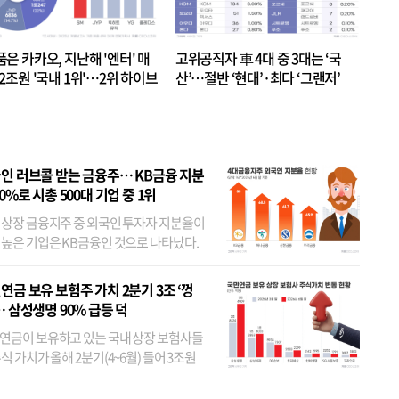
품은 카카오, 지난해 '엔터' 매
고위공직자 車 4대 중 3대는 ‘국
.2조원 '국내 1위'…2위 하이브
산’…절반 ‘현대’·최다 ‘그랜저’
 JYP 순
인 러브콜 받는 금융주… KB금융 지분
80%로 시총 500대 기업 중 1위
 상장 금융지주 중 외국인 투자자 지분율이
 높은 기업은 KB금융인 것으로 나타났다.
 외국인 지분율이 가장 낮은 곳은 메리츠금
었다. 특히 KB금융은 지난달 말 기준 해외
연금 보유 보험주 가치 2분기 3조 ‘껑
투자자 지분율이...
… 삼성생명 90% 급등 덕
연금이 보유하고 있는 국내 상장 보험사들
식 가치가 올해 2분기(4~6월) 들어 3조원
이 불어난 것으로 집계됐다. 삼성생명 주가
이 기간 90% 가까이 치솟으면서 전체 증가분