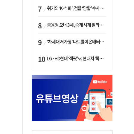
위기의 ‘K-석화’, 검찰 ‘담합’ 수사 착수…“LG·한화·롯데 등 7개 업체, 8개 제품 가격 담합”
금융권 오너 3세, 승계 시계 빨라지나…한국투자 ‘속도’·미래에셋·메리츠는 ‘거리두기’
‘차세대 저가형’ 나트륨이온배터리 시대 오나…LG화학·에코프로, 상용화 속도낸다
LG·HD현대 ‘잭팟’ vs 현대차 ‘쪽박’…글로벌 사모펀드, 韓 대기업 투자 ‘희비’