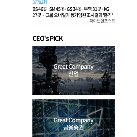
37792회
BS 46곳·SM 45곳·GS 34곳·부영 31곳·KG
27곳…그룹 오너일가 등기임원 조사결과 '충격'
파이낸셜포스트
CEO's PICK