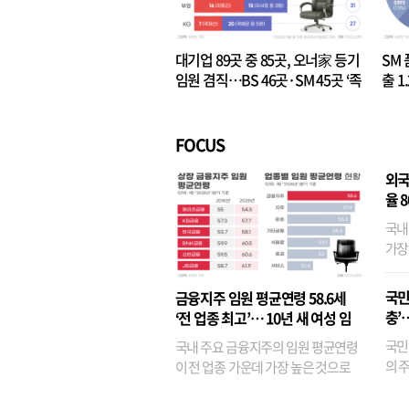
대기업 89곳 중 85곳, 오너家 등기
SM 
임원 겸직…BS 46곳·SM 45곳 ‘족
출 1
벌경영’ 고착화
·3위
FOCUS
외국
율 
국내
가장
반면
융이
국민
금융지주 임원 평균연령 58.6세
기관
충’
‘전 업종 최고’… 10년 새 여성 임
원은 14배 껑충
국민
국내 주요 금융지주의 임원 평균연령
의 주
이 전 업종 가운데 가장 높은 것으로
가까
나타났다. 금융업 특유의 경험 중심 인
가 
사와 내부 승진 문화가 이어지면서 10