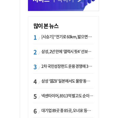
많이 본 뉴스
[시승기] “전기로 60km, 밟으면 462마력”…볼보 XC60 T8의 두 얼굴
삼성, 2년 만에 ‘갤럭시 핏4’ 선보이나…웨어러블 생태계 확장 ‘시동’
2차 국민성장펀드 운용 경쟁에 33개사 몰렸다…신한·하나 등 새 얼굴 대거 합류
삼성 ‘갤Z8’ 일본에서도 물량 동났다…애플 참전 앞두고 선두 수성 ‘시험대’
넥센타이어, 8913억 벌고도 순이익 2억…유럽 세부담에 이익 증발
대기업 89곳 중 85곳, 오너家 등기임원 겸직…BS 46곳·SM 45곳 ‘족벌경영’ 고착화