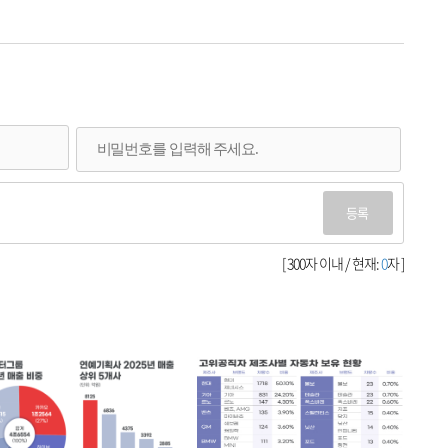
등록
[ 300자 이내 / 현재:
0
자 ]