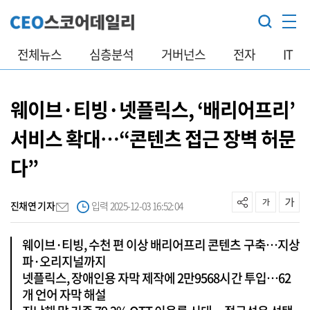
전체뉴스
심층분석
거버넌스
전자
IT
웨이브·티빙·넷플릭스, ‘배리어프리’
서비스 확대…“콘텐츠 접근 장벽 허문
다”
진채연 기자
입력 2025-12-03 16:52:04
웨이브·티빙, 수천 편 이상 배리어프리 콘텐츠 구축…지상
파·오리지널까지
넷플릭스, 장애인용 자막 제작에 2만9568시간 투입…62
개 언어 자막 해설