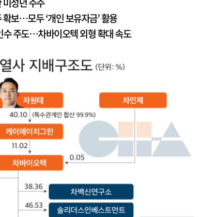
 미성년 주주
주 확보…모두 ‘개인 보유자금’ 활용
인수 주도…차바이오텍 외형 확대 속도