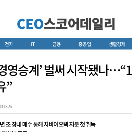
전자
IT
금융
중공업
생활경제
세 경영승계’ 벌써 시작됐나…“
유”
3:18:26
3년 초 장내 매수 통해 차바이오텍 지분 첫 취득