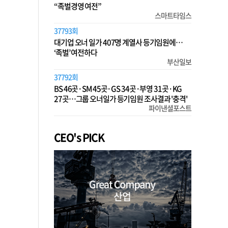
“족벌경영 여전”
스마트타임스
37793회
대기업 오너 일가 407명 계열사 등기임원에…
‘족벌’ 여전하다
부산일보
37792회
BS 46곳·SM 45곳·GS 34곳·부영 31곳·KG
27곳…그룹 오너일가 등기임원 조사결과 '충격'
파이낸셜포스트
CEO's PICK