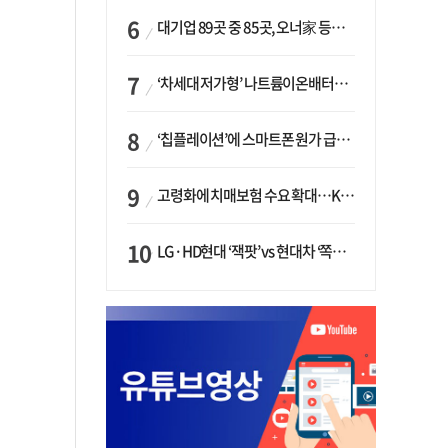
대기업 89곳 중 85곳, 오너家 등기임원 겸직…BS 46곳·SM 45곳 ‘족벌경영’ 고착화
‘차세대 저가형’ 나트륨이온배터리 시대 오나…LG화학·에코프로, 상용화 속도낸다
‘칩플레이션’에 스마트폰 원가 급등…삼성전자, ‘엑시노스’ 채택 확대하나
고령화에 치매보험 수요 확대…KB손보·삼성화재가 ‘시장 주도’
LG·HD현대 ‘잭팟’ vs 현대차 ‘쪽박’…글로벌 사모펀드, 韓 대기업 투자 ‘희비’