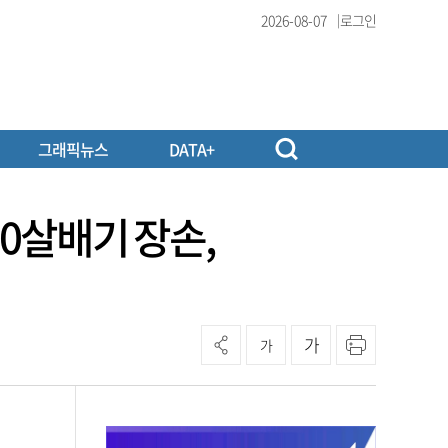
2026-08-07
로그인
그래픽뉴스
DATA+
10살배기 장손,
가
가