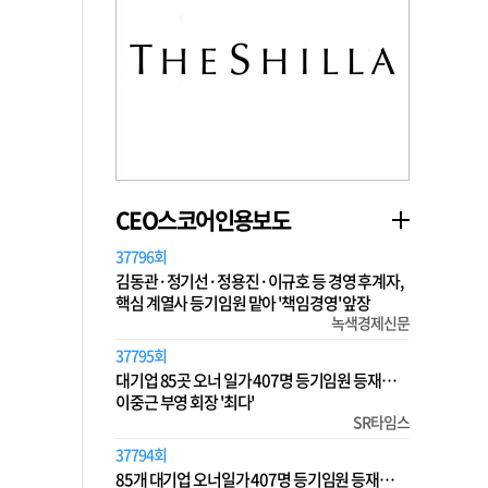
CEO스코어인용보도
37796회
김동관·정기선·정용진·이규호 등 경영 후계자,
핵심 계열사 등기임원 맡아 '책임경영' 앞장
녹색경제신문
37795회
대기업 85곳 오너 일가 407명 등기임원 등재…
이중근 부영 회장 '최다'
SR타임스
37794회
85개 대기업 오너일가 407명 등기임원 등재…