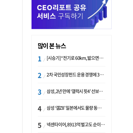
많이 본 뉴스
[시승기] “전기로 60km, 밟으면 462마력”…볼보 XC60 T8의 두 얼굴
2차 국민성장펀드 운용 경쟁에 33개사 몰렸다…신한·하나 등 새 얼굴 대거 합류
삼성, 2년 만에 ‘갤럭시 핏4’ 선보이나…웨어러블 생태계 확장 ‘시동’
삼성 ‘갤Z8’ 일본에서도 물량 동났다…애플 참전 앞두고 선두 수성 ‘시험대’
넥센타이어, 8913억 벌고도 순이익 2억…유럽 세부담에 이익 증발