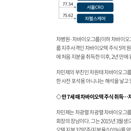
차병원·차바이오그룹(이하 차바이오그룹
룹 지주사격인 차바이오텍 주식 5억 원
에 처음 지분을 취득한 이후, 2년 만
차민제의 부친인 차원태 차바이오그룹 
한 사전 포석용 아니냐는 해석을 낳고 
◇ 만 7세 때 차바이오텍 주식 취득…
차민제는 차광렬 차광렬 차바이오그룹
회장의 장남이다. 그는 2015년 3월생
오텍 지분 3797주(지분율 0.01%)를 